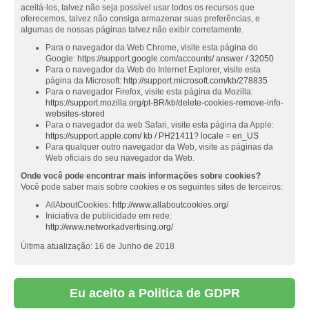
aceitá-los, talvez não seja possível usar todos os recursos que
oferecemos, talvez não consiga armazenar suas preferências, e
algumas de nossas páginas talvez não exibir corretamente.
Para o navegador da Web Chrome, visite esta página do
Google:
https://support.google.com/accounts/ answer / 32050
Para o navegador da Web do Internet Explorer, visite esta
página da Microsoft:
http://support.microsoft.com/kb/278835
Para o navegador Firefox, visite esta página da Mozilla:
https://support.mozilla.org/pt-BR/kb/delete-cookies-remove-info-
websites-stored
Para o navegador da web Safari, visite esta página da Apple:
https://support.apple.com/ kb / PH21411? locale = en_US
Para qualquer outro navegador da Web, visite as páginas da
Web oficiais do seu navegador da Web.
Onde você pode encontrar mais informações sobre cookies?
Você pode saber mais sobre cookies e os seguintes sites de terceiros:
AllAboutCookies:
http://www.allaboutcookies.org/
Iniciativa de publicidade em rede:
http://www.networkadvertising.org/
Última atualização: 16 de Junho de 2018