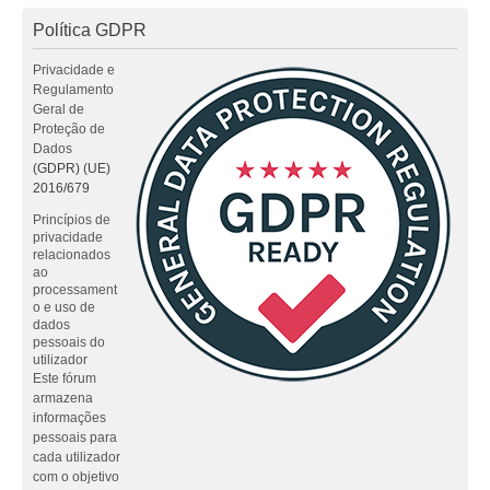
Política GDPR
Privacidade e
Regulamento
Geral de
Proteção de
Dados
(GDPR) (UE)
2016/679
Princípios de
privacidade
relacionados
ao
processament
o e uso de
dados
pessoais do
utilizador
Este fórum
armazena
informações
pessoais para
cada utilizador
com o objetivo