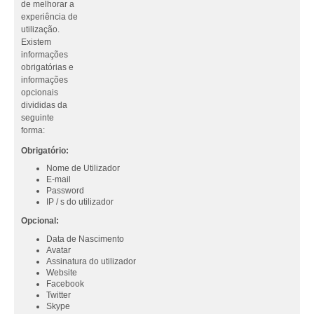
de melhorar a
experiência de
utilização.
Existem
informações
obrigatórias e
informações
opcionais
divididas da
seguinte
forma:
Obrigatório:
Nome de Utilizador
E-mail
Password
IP / s do utilizador
Opcional:
Data de Nascimento
Avatar
Assinatura do utilizador
Website
Facebook
Twitter
Skype