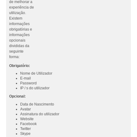
de melhorar a
experiência de
utilização.
Existem
informações
obrigatórias e
informações
opcionais
divididas da
seguinte
forma:
Obrigatório:
Nome de Utilizador
E-mail
Password
IP / s do utilizador
Opcional:
Data de Nascimento
Avatar
Assinatura do utilizador
Website
Facebook
Twitter
Skype