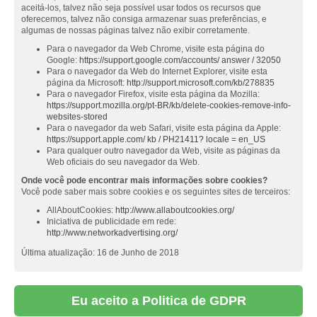
aceitá-los, talvez não seja possível usar todos os recursos que
oferecemos, talvez não consiga armazenar suas preferências, e
algumas de nossas páginas talvez não exibir corretamente.
Para o navegador da Web Chrome, visite esta página do
Google:
https://support.google.com/accounts/ answer / 32050
Para o navegador da Web do Internet Explorer, visite esta
página da Microsoft:
http://support.microsoft.com/kb/278835
Para o navegador Firefox, visite esta página da Mozilla:
https://support.mozilla.org/pt-BR/kb/delete-cookies-remove-info-
websites-stored
Para o navegador da web Safari, visite esta página da Apple:
https://support.apple.com/ kb / PH21411? locale = en_US
Para qualquer outro navegador da Web, visite as páginas da
Web oficiais do seu navegador da Web.
Onde você pode encontrar mais informações sobre cookies?
Você pode saber mais sobre cookies e os seguintes sites de terceiros:
AllAboutCookies:
http://www.allaboutcookies.org/
Iniciativa de publicidade em rede:
http://www.networkadvertising.org/
Última atualização: 16 de Junho de 2018