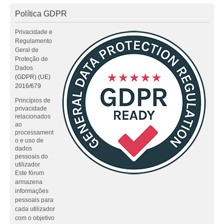
Política GDPR
Privacidade e
Regulamento
Geral de
Proteção de
Dados
(GDPR) (UE)
2016/679
Princípios de
privacidade
relacionados
ao
processament
o e uso de
dados
pessoais do
utilizador
Este fórum
armazena
informações
pessoais para
cada utilizador
com o objetivo