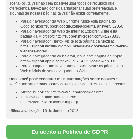
aceitá-los, talvez não seja possível usar todos os recursos que
oferecemos, talvez não consiga armazenar suas preferências, e
algumas de nossas páginas talvez não exibir corretamente.
Para o navegador da Web Chrome, visite esta página do
Google:
https://support.google.com/accounts/ answer / 32050
Para o navegador da Web do Internet Explorer, visite esta
página da Microsoft:
http://support.microsoft.com/kb/278835
Para o navegador Firefox, visite esta página da Mozilla:
https://support.mozilla.org/pt-BR/kb/delete-cookies-remove-info-
websites-stored
Para o navegador da web Safari, visite esta página da Apple:
https://support.apple.com/ kb / PH21411? locale = en_US
Para qualquer outro navegador da Web, visite as páginas da
Web oficiais do seu navegador da Web.
Onde você pode encontrar mais informações sobre cookies?
Você pode saber mais sobre cookies e os seguintes sites de terceiros:
AllAboutCookies:
http://www.allaboutcookies.org/
Iniciativa de publicidade em rede:
http://www.networkadvertising.org/
Última atualização: 16 de Junho de 2018