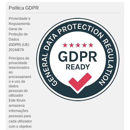
Política GDPR
Privacidade e
Regulamento
Geral de
Proteção de
Dados
(GDPR) (UE)
2016/679
Princípios de
privacidade
relacionados
ao
processament
o e uso de
dados
pessoais do
utilizador
Este fórum
armazena
informações
pessoais para
cada utilizador
com o objetivo