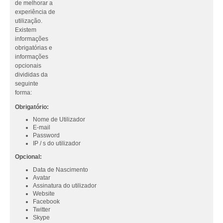
de melhorar a
experiência de
utilização.
Existem
informações
obrigatórias e
informações
opcionais
divididas da
seguinte
forma:
Obrigatório:
Nome de Utilizador
E-mail
Password
IP / s do utilizador
Opcional:
Data de Nascimento
Avatar
Assinatura do utilizador
Website
Facebook
Twitter
Skype