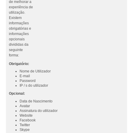
de melhorar a
experiência de
utilização.
Existem
informações
obrigatórias e
informações
opcionais
divididas da
seguinte
forma:
Obrigatório:
Nome de Utilizador
E-mail
Password
IP / s do utilizador
Opcional:
Data de Nascimento
Avatar
Assinatura do utilizador
Website
Facebook
Twitter
Skype