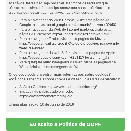
aceitá-los, talvez não seja possível usar todos os recursos que
oferecemos, talvez não consiga armazenar suas preferências, e
algumas de nossas páginas talvez não exibir corretamente.
Para o navegador da Web Chrome, visite esta página do
Google:
https://support.google.com/accounts/ answer / 32050
Para o navegador da Web do Internet Explorer, visite esta
página da Microsoft:
http://support.microsoft.com/kb/278835
Para o navegador Firefox, visite esta página da Mozilla:
https://support.mozilla.org/pt-BR/kb/delete-cookies-remove-info-
websites-stored
Para o navegador da web Safari, visite esta página da Apple:
https://support.apple.com/ kb / PH21411? locale = en_US
Para qualquer outro navegador da Web, visite as páginas da
Web oficiais do seu navegador da Web.
Onde você pode encontrar mais informações sobre cookies?
Você pode saber mais sobre cookies e os seguintes sites de terceiros:
AllAboutCookies:
http://www.allaboutcookies.org/
Iniciativa de publicidade em rede:
http://www.networkadvertising.org/
Última atualização: 16 de Junho de 2018