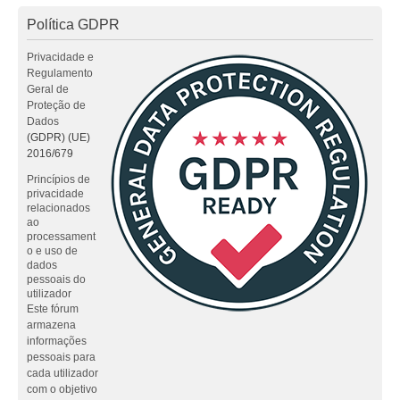
Política GDPR
Privacidade e
Regulamento
Geral de
Proteção de
Dados
(GDPR) (UE)
2016/679
Princípios de
privacidade
relacionados
ao
processament
o e uso de
dados
pessoais do
utilizador
Este fórum
armazena
informações
pessoais para
cada utilizador
com o objetivo