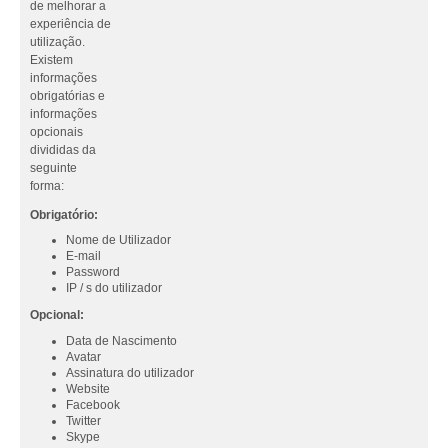
de melhorar a
experiência de
utilização.
Existem
informações
obrigatórias e
informações
opcionais
divididas da
seguinte
forma:
Obrigatório:
Nome de Utilizador
E-mail
Password
IP / s do utilizador
Opcional:
Data de Nascimento
Avatar
Assinatura do utilizador
Website
Facebook
Twitter
Skype