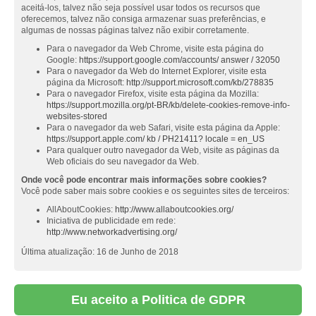
aceitá-los, talvez não seja possível usar todos os recursos que
oferecemos, talvez não consiga armazenar suas preferências, e
algumas de nossas páginas talvez não exibir corretamente.
Para o navegador da Web Chrome, visite esta página do
Google:
https://support.google.com/accounts/ answer / 32050
Para o navegador da Web do Internet Explorer, visite esta
página da Microsoft:
http://support.microsoft.com/kb/278835
Para o navegador Firefox, visite esta página da Mozilla:
https://support.mozilla.org/pt-BR/kb/delete-cookies-remove-info-
websites-stored
Para o navegador da web Safari, visite esta página da Apple:
https://support.apple.com/ kb / PH21411? locale = en_US
Para qualquer outro navegador da Web, visite as páginas da
Web oficiais do seu navegador da Web.
Onde você pode encontrar mais informações sobre cookies?
Você pode saber mais sobre cookies e os seguintes sites de terceiros:
AllAboutCookies:
http://www.allaboutcookies.org/
Iniciativa de publicidade em rede:
http://www.networkadvertising.org/
Última atualização: 16 de Junho de 2018