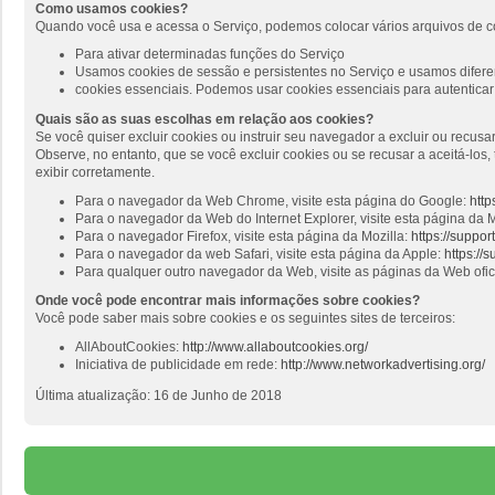
Como usamos cookies?
Quando você usa e acessa o Serviço, podemos colocar vários arquivos de c
Para ativar determinadas funções do Serviço
Usamos cookies de sessão e persistentes no Serviço e usamos diferen
cookies essenciais. Podemos usar cookies essenciais para autenticar 
Quais são as suas escolhas em relação aos cookies?
Se você quiser excluir cookies ou instruir seu navegador a excluir ou recus
Observe, no entanto, que se você excluir cookies ou se recusar a aceitá-lo
exibir corretamente.
Para o navegador da Web Chrome, visite esta página do Google:
http
Para o navegador da Web do Internet Explorer, visite esta página da M
Para o navegador Firefox, visite esta página da Mozilla:
https://suppo
Para o navegador da web Safari, visite esta página da Apple:
https://
Para qualquer outro navegador da Web, visite as páginas da Web ofi
Onde você pode encontrar mais informações sobre cookies?
Você pode saber mais sobre cookies e os seguintes sites de terceiros:
AllAboutCookies:
http://www.allaboutcookies.org/
Iniciativa de publicidade em rede:
http://www.networkadvertising.org/
Última atualização: 16 de Junho de 2018