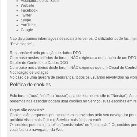
Assinatura do utilizador
Website
Facebook
Twitter
Skype
YouTube
Google +
Não divulgamos informações pessoais a terceiros. O utilizador pode facilmen
"Privacidade".
Responsável pela proteção de dados
DPO
Com base nestes critérios do fórum, NÃO exigimos a nomeação de um DPO p
Diretor de Controle de Dados
DCO
Com base nos critérios deste fórum, NÃO exigimos que um Oficial de Cont
Notificação de violação
No caso de uma quebra de segurança, todos os usuários envolvidos na viola
Política de cookies
Este fórum ("nós", "nós" ou "nosso") usa cookies neste site (o "Serviço"). 
podemos nos associar podem usar cookies no Serviço, suas escolhas em rel
O que são cookies?
Cookies são pequenos pedaços de texto enviados pelo seu navegador por um
próxima visita mais fácil e o Serviço mais útil para você.
Os cookies podem ser cookies "persistentes" ou "de sessão". Os cookies pe
você fecha o navegador da Web.