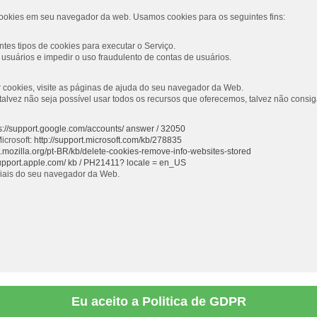
ookies em seu navegador da web. Usamos cookies para os seguintes fins:
tes tipos de cookies para executar o Serviço.
usuários e impedir o uso fraudulento de contas de usuários.
ar cookies, visite as páginas de ajuda do seu navegador da Web.
s, talvez não seja possível usar todos os recursos que oferecemos, talvez não con
s://support.google.com/accounts/ answer / 32050
icrosoft:
http://support.microsoft.com/kb/278835
rt.mozilla.org/pt-BR/kb/delete-cookies-remove-info-websites-stored
support.apple.com/ kb / PH21411? locale = en_US
ciais do seu navegador da Web.