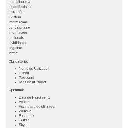
de melhorar a
experiência de
utilização.
Existem
informações
obrigatórias e
informações
opcionais
divididas da
seguinte
forma:
Obrigatório:
Nome de Utilizador
E-mail
Password
IP / s do utilizador
Opcional:
Data de Nascimento
Avatar
Assinatura do utilizador
Website
Facebook
Twitter
Skype