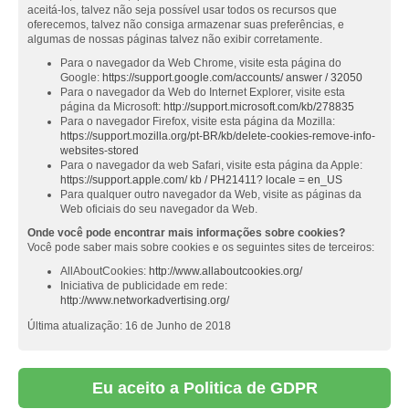
aceitá-los, talvez não seja possível usar todos os recursos que
oferecemos, talvez não consiga armazenar suas preferências, e
algumas de nossas páginas talvez não exibir corretamente.
Para o navegador da Web Chrome, visite esta página do
Google:
https://support.google.com/accounts/ answer / 32050
Para o navegador da Web do Internet Explorer, visite esta
página da Microsoft:
http://support.microsoft.com/kb/278835
Para o navegador Firefox, visite esta página da Mozilla:
https://support.mozilla.org/pt-BR/kb/delete-cookies-remove-info-
websites-stored
Para o navegador da web Safari, visite esta página da Apple:
https://support.apple.com/ kb / PH21411? locale = en_US
Para qualquer outro navegador da Web, visite as páginas da
Web oficiais do seu navegador da Web.
Onde você pode encontrar mais informações sobre cookies?
Você pode saber mais sobre cookies e os seguintes sites de terceiros:
AllAboutCookies:
http://www.allaboutcookies.org/
Iniciativa de publicidade em rede:
http://www.networkadvertising.org/
Última atualização: 16 de Junho de 2018