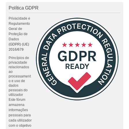
Política GDPR
Privacidade e
Regulamento
Geral de
Proteção de
Dados
(GDPR) (UE)
2016/679
Princípios de
privacidade
relacionados
ao
processament
o e uso de
dados
pessoais do
utilizador
Este fórum
armazena
informações
pessoais para
cada utilizador
com o objetivo