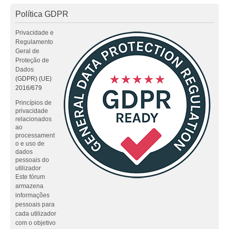
Política GDPR
Privacidade e
Regulamento
Geral de
Proteção de
Dados
(GDPR) (UE)
2016/679
Princípios de
privacidade
relacionados
ao
processament
o e uso de
dados
pessoais do
utilizador
Este fórum
armazena
informações
pessoais para
cada utilizador
com o objetivo