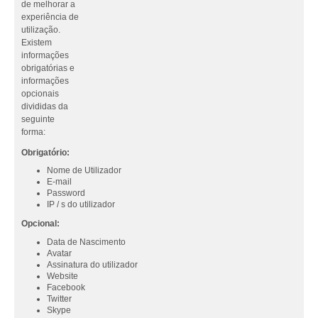
de melhorar a
experiência de
utilização.
Existem
informações
obrigatórias e
informações
opcionais
divididas da
seguinte
forma:
Obrigatório:
Nome de Utilizador
E-mail
Password
IP / s do utilizador
Opcional:
Data de Nascimento
Avatar
Assinatura do utilizador
Website
Facebook
Twitter
Skype