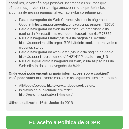
aceitá-los, talvez não seja possível usar todos os recursos que
oferecemos, talvez não consiga armazenar suas preferências, e
algumas de nossas páginas talvez não exibir corretamente.
Para o navegador da Web Chrome, visite esta página do
Google:
https://support.google.com/accounts/ answer / 32050
Para o navegador da Web do Internet Explorer, visite esta
página da Microsoft:
http://support.microsoft.com/kb/278835
Para o navegador Firefox, visite esta página da Mozilla:
https://support.mozilla.org/pt-BR/kb/delete-cookies-remove-info-
websites-stored
Para o navegador da web Safari, visite esta página da Apple:
https://support.apple.com/ kb / PH21411? locale = en_US
Para qualquer outro navegador da Web, visite as páginas da
Web oficiais do seu navegador da Web.
Onde você pode encontrar mais informações sobre cookies?
Você pode saber mais sobre cookies e os seguintes sites de terceiros:
AllAboutCookies:
http://www.allaboutcookies.org/
Iniciativa de publicidade em rede:
http://www.networkadvertising.org/
Última atualização: 16 de Junho de 2018