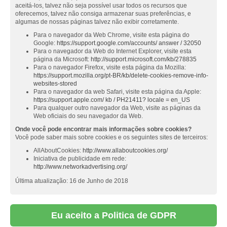
aceitá-los, talvez não seja possível usar todos os recursos que
oferecemos, talvez não consiga armazenar suas preferências, e
algumas de nossas páginas talvez não exibir corretamente.
Para o navegador da Web Chrome, visite esta página do
Google:
https://support.google.com/accounts/ answer / 32050
Para o navegador da Web do Internet Explorer, visite esta
página da Microsoft:
http://support.microsoft.com/kb/278835
Para o navegador Firefox, visite esta página da Mozilla:
https://support.mozilla.org/pt-BR/kb/delete-cookies-remove-info-
websites-stored
Para o navegador da web Safari, visite esta página da Apple:
https://support.apple.com/ kb / PH21411? locale = en_US
Para qualquer outro navegador da Web, visite as páginas da
Web oficiais do seu navegador da Web.
Onde você pode encontrar mais informações sobre cookies?
Você pode saber mais sobre cookies e os seguintes sites de terceiros:
AllAboutCookies:
http://www.allaboutcookies.org/
Iniciativa de publicidade em rede:
http://www.networkadvertising.org/
Última atualização: 16 de Junho de 2018