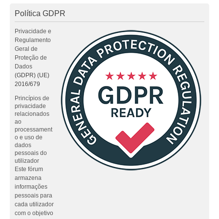
Política GDPR
Privacidade e
Regulamento
Geral de
Proteção de
Dados
(GDPR) (UE)
2016/679
Princípios de
privacidade
relacionados
ao
processament
o e uso de
dados
pessoais do
utilizador
Este fórum
armazena
informações
pessoais para
cada utilizador
com o objetivo