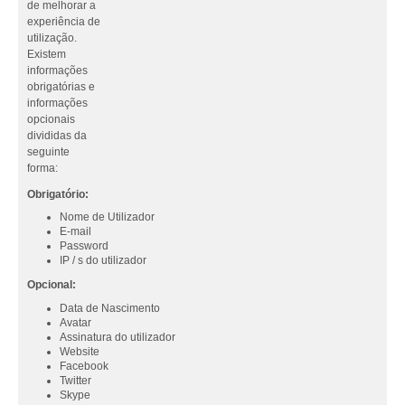
de melhorar a
experiência de
utilização.
Existem
informações
obrigatórias e
informações
opcionais
divididas da
seguinte
forma:
Obrigatório:
Nome de Utilizador
E-mail
Password
IP / s do utilizador
Opcional:
Data de Nascimento
Avatar
Assinatura do utilizador
Website
Facebook
Twitter
Skype