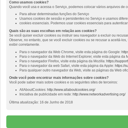
Como usamos cookies?
Quando você usa e acessa o Serviço, podemos colocar vários arquivos de c
Para ativar determinadas funções do Serviço
Usamos cookies de sessão e persistentes no Serviço e usamos diferen
cookies essenciais. Podemos usar cookies essenciais para autenticar 
Quais são as suas escolhas em relação aos cookies?
Se você quiser excluir cookies ou instruir seu navegador a excluir ou recus
Observe, no entanto, que se você excluir cookies ou se recusar a aceitá-lo
exibir corretamente.
Para o navegador da Web Chrome, visite esta página do Google:
http
Para o navegador da Web do Internet Explorer, visite esta página da M
Para o navegador Firefox, visite esta página da Mozilla:
https://suppo
Para o navegador da web Safari, visite esta página da Apple:
https://
Para qualquer outro navegador da Web, visite as páginas da Web ofi
Onde você pode encontrar mais informações sobre cookies?
Você pode saber mais sobre cookies e os seguintes sites de terceiros:
AllAboutCookies:
http://www.allaboutcookies.org/
Iniciativa de publicidade em rede:
http://www.networkadvertising.org/
Última atualização: 16 de Junho de 2018