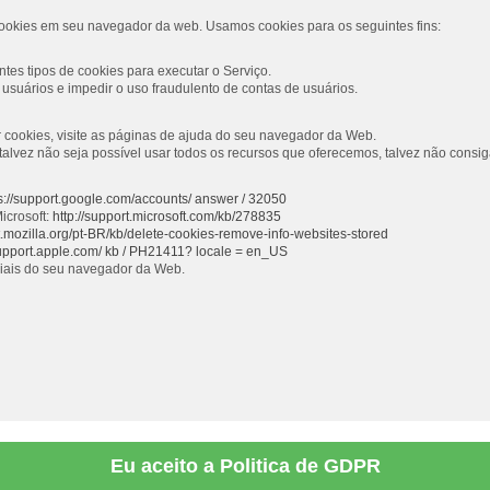
ookies em seu navegador da web. Usamos cookies para os seguintes fins:
tes tipos de cookies para executar o Serviço.
usuários e impedir o uso fraudulento de contas de usuários.
ar cookies, visite as páginas de ajuda do seu navegador da Web.
s, talvez não seja possível usar todos os recursos que oferecemos, talvez não con
s://support.google.com/accounts/ answer / 32050
icrosoft:
http://support.microsoft.com/kb/278835
rt.mozilla.org/pt-BR/kb/delete-cookies-remove-info-websites-stored
support.apple.com/ kb / PH21411? locale = en_US
ciais do seu navegador da Web.