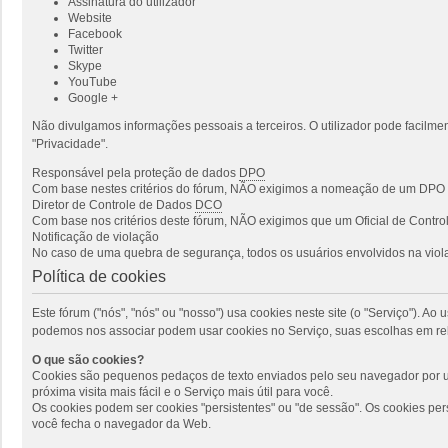
Assinatura do utilizador
Website
Facebook
Twitter
Skype
YouTube
Google +
Não divulgamos informações pessoais a terceiros. O utilizador pode facilmen
"Privacidade".
Responsável pela proteção de dados
DPO
Com base nestes critérios do fórum, NÃO exigimos a nomeação de um DPO p
Diretor de Controle de Dados
DCO
Com base nos critérios deste fórum, NÃO exigimos que um Oficial de Cont
Notificação de violação
No caso de uma quebra de segurança, todos os usuários envolvidos na viola
Política de cookies
Este fórum ("nós", "nós" ou "nosso") usa cookies neste site (o "Serviço"). 
podemos nos associar podem usar cookies no Serviço, suas escolhas em rel
O que são cookies?
Cookies são pequenos pedaços de texto enviados pelo seu navegador por um
próxima visita mais fácil e o Serviço mais útil para você.
Os cookies podem ser cookies "persistentes" ou "de sessão". Os cookies pe
você fecha o navegador da Web.