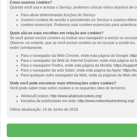
Como usamos cookies?
Quando você usa e acessa o Serviço, podemos colocar vários arquivos de c
Para ativar determinadas funções do Serviço
Usamos cookies de sessão e persistentes no Serviço e usamos diferen
cookies essenciais. Podemos usar cookies essenciais para autenticar 
Quais são as suas escolhas em relação aos cookies?
Se você quiser excluir cookies ou instruir seu navegador a excluir ou recus
Observe, no entanto, que se você excluir cookies ou se recusar a aceitá-lo
exibir corretamente.
Para o navegador da Web Chrome, visite esta página do Google:
http
Para o navegador da Web do Internet Explorer, visite esta página da M
Para o navegador Firefox, visite esta página da Mozilla:
https://suppo
Para o navegador da web Safari, visite esta página da Apple:
https://
Para qualquer outro navegador da Web, visite as páginas da Web ofi
Onde você pode encontrar mais informações sobre cookies?
Você pode saber mais sobre cookies e os seguintes sites de terceiros:
AllAboutCookies:
http://www.allaboutcookies.org/
Iniciativa de publicidade em rede:
http://www.networkadvertising.org/
Última atualização: 16 de Junho de 2018