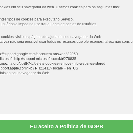
ookies em seu navegador da web. Usamos cookies para os seguintes fins:
tes tipos de cookies para executar o Serviço.
usuários e impedir o uso fraudulento de contas de usuários.
ar cookies, visite as páginas de ajuda do seu navegador da Web.
s, talvez não seja possível usar todos os recursos que oferecemos, talvez não con
s://support.google.com/accounts/ answer / 32050
icrosoft:
http://support.microsoft.com/kb/278835
rt.mozilla.org/pt-BR/kb/delete-cookies-remove-info-websites-stored
support.apple.com/ kb / PH21411? locale = en_US
ciais do seu navegador da Web.