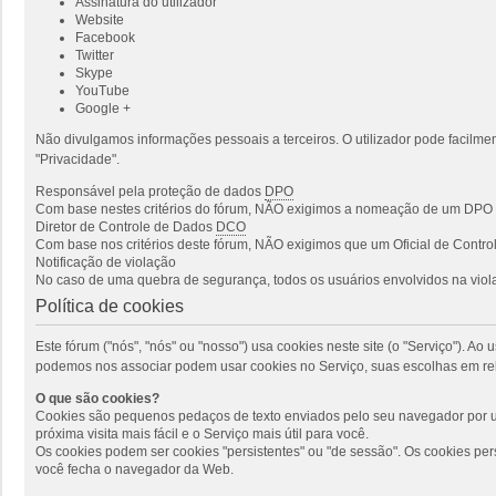
Assinatura do utilizador
Website
Facebook
Twitter
Skype
YouTube
Google +
Não divulgamos informações pessoais a terceiros. O utilizador pode facilmen
"Privacidade".
Responsável pela proteção de dados
DPO
Com base nestes critérios do fórum, NÃO exigimos a nomeação de um DPO p
Diretor de Controle de Dados
DCO
Com base nos critérios deste fórum, NÃO exigimos que um Oficial de Cont
Notificação de violação
No caso de uma quebra de segurança, todos os usuários envolvidos na viola
Política de cookies
Este fórum ("nós", "nós" ou "nosso") usa cookies neste site (o "Serviço"). 
podemos nos associar podem usar cookies no Serviço, suas escolhas em rel
O que são cookies?
Cookies são pequenos pedaços de texto enviados pelo seu navegador por um
próxima visita mais fácil e o Serviço mais útil para você.
Os cookies podem ser cookies "persistentes" ou "de sessão". Os cookies pe
você fecha o navegador da Web.