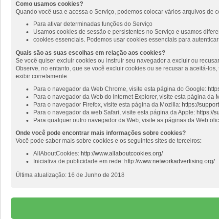
Como usamos cookies?
Quando você usa e acessa o Serviço, podemos colocar vários arquivos de c
Para ativar determinadas funções do Serviço
Usamos cookies de sessão e persistentes no Serviço e usamos diferen
cookies essenciais. Podemos usar cookies essenciais para autenticar 
Quais são as suas escolhas em relação aos cookies?
Se você quiser excluir cookies ou instruir seu navegador a excluir ou recus
Observe, no entanto, que se você excluir cookies ou se recusar a aceitá-lo
exibir corretamente.
Para o navegador da Web Chrome, visite esta página do Google:
http
Para o navegador da Web do Internet Explorer, visite esta página da M
Para o navegador Firefox, visite esta página da Mozilla:
https://suppo
Para o navegador da web Safari, visite esta página da Apple:
https://
Para qualquer outro navegador da Web, visite as páginas da Web ofi
Onde você pode encontrar mais informações sobre cookies?
Você pode saber mais sobre cookies e os seguintes sites de terceiros:
AllAboutCookies:
http://www.allaboutcookies.org/
Iniciativa de publicidade em rede:
http://www.networkadvertising.org/
Última atualização: 16 de Junho de 2018