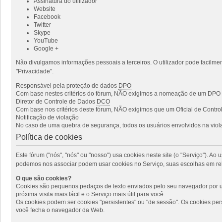
Assinatura do utilizador
Website
Facebook
Twitter
Skype
YouTube
Google +
Não divulgamos informações pessoais a terceiros. O utilizador pode facilmen
"Privacidade".
Responsável pela proteção de dados
DPO
Com base nestes critérios do fórum, NÃO exigimos a nomeação de um DPO p
Diretor de Controle de Dados
DCO
Com base nos critérios deste fórum, NÃO exigimos que um Oficial de Cont
Notificação de violação
No caso de uma quebra de segurança, todos os usuários envolvidos na viola
Política de cookies
Este fórum ("nós", "nós" ou "nosso") usa cookies neste site (o "Serviço"). 
podemos nos associar podem usar cookies no Serviço, suas escolhas em rel
O que são cookies?
Cookies são pequenos pedaços de texto enviados pelo seu navegador por um
próxima visita mais fácil e o Serviço mais útil para você.
Os cookies podem ser cookies "persistentes" ou "de sessão". Os cookies pe
você fecha o navegador da Web.