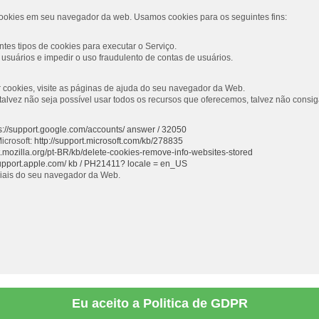
ookies em seu navegador da web. Usamos cookies para os seguintes fins:
tes tipos de cookies para executar o Serviço.
usuários e impedir o uso fraudulento de contas de usuários.
ar cookies, visite as páginas de ajuda do seu navegador da Web.
s, talvez não seja possível usar todos os recursos que oferecemos, talvez não con
s://support.google.com/accounts/ answer / 32050
icrosoft:
http://support.microsoft.com/kb/278835
rt.mozilla.org/pt-BR/kb/delete-cookies-remove-info-websites-stored
support.apple.com/ kb / PH21411? locale = en_US
ciais do seu navegador da Web.