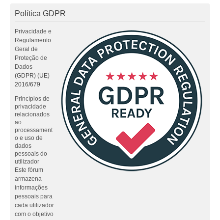
Política GDPR
Privacidade e
Regulamento
Geral de
Proteção de
Dados
(GDPR) (UE)
2016/679
Princípios de
privacidade
relacionados
ao
processament
o e uso de
dados
pessoais do
utilizador
Este fórum
armazena
informações
pessoais para
cada utilizador
com o objetivo