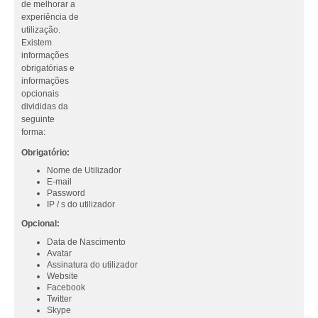
de melhorar a
experiência de
utilização.
Existem
informações
obrigatórias e
informações
opcionais
divididas da
seguinte
forma:
Obrigatório:
Nome de Utilizador
E-mail
Password
IP / s do utilizador
Opcional:
Data de Nascimento
Avatar
Assinatura do utilizador
Website
Facebook
Twitter
Skype