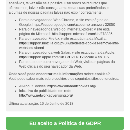
aceitá-los, talvez não seja possível usar todos os recursos que
oferecemos, talvez não consiga armazenar suas preferências, e
algumas de nossas páginas talvez não exibir corretamente.
Para o navegador da Web Chrome, visite esta página do
Google:
https://support.google.com/accounts/ answer / 32050
Para o navegador da Web do Internet Explorer, visite esta
página da Microsoft:
http://support.microsoft.com/kb/278835
Para o navegador Firefox, visite esta página da Mozilla:
https://support.mozilla.org/pt-BR/kb/delete-cookies-remove-info-
websites-stored
Para o navegador da web Safari, visite esta página da Apple:
https://support.apple.com/ kb / PH21411? locale = en_US
Para qualquer outro navegador da Web, visite as páginas da
Web oficiais do seu navegador da Web.
Onde você pode encontrar mais informações sobre cookies?
Você pode saber mais sobre cookies e os seguintes sites de terceiros:
AllAboutCookies:
http://www.allaboutcookies.org/
Iniciativa de publicidade em rede:
http://www.networkadvertising.org/
Última atualização: 16 de Junho de 2018