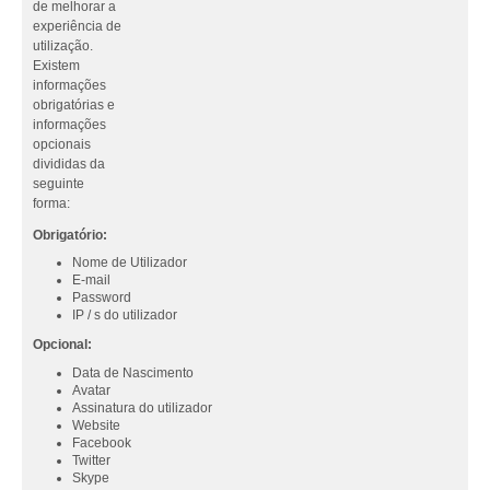
de melhorar a
experiência de
utilização.
Existem
informações
obrigatórias e
informações
opcionais
divididas da
seguinte
forma:
Obrigatório:
Nome de Utilizador
E-mail
Password
IP / s do utilizador
Opcional:
Data de Nascimento
Avatar
Assinatura do utilizador
Website
Facebook
Twitter
Skype