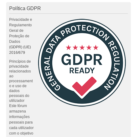
Política GDPR
Privacidade e
Regulamento
Geral de
Proteção de
Dados
(GDPR) (UE)
2016/679
Princípios de
privacidade
relacionados
ao
processament
o e uso de
dados
pessoais do
utilizador
Este fórum
armazena
informações
pessoais para
cada utilizador
com o objetivo