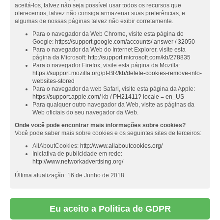
aceitá-los, talvez não seja possível usar todos os recursos que
oferecemos, talvez não consiga armazenar suas preferências, e
algumas de nossas páginas talvez não exibir corretamente.
Para o navegador da Web Chrome, visite esta página do
Google:
https://support.google.com/accounts/ answer / 32050
Para o navegador da Web do Internet Explorer, visite esta
página da Microsoft:
http://support.microsoft.com/kb/278835
Para o navegador Firefox, visite esta página da Mozilla:
https://support.mozilla.org/pt-BR/kb/delete-cookies-remove-info-
websites-stored
Para o navegador da web Safari, visite esta página da Apple:
https://support.apple.com/ kb / PH21411? locale = en_US
Para qualquer outro navegador da Web, visite as páginas da
Web oficiais do seu navegador da Web.
Onde você pode encontrar mais informações sobre cookies?
Você pode saber mais sobre cookies e os seguintes sites de terceiros:
AllAboutCookies:
http://www.allaboutcookies.org/
Iniciativa de publicidade em rede:
http://www.networkadvertising.org/
Última atualização: 16 de Junho de 2018