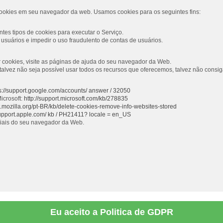
ookies em seu navegador da web. Usamos cookies para os seguintes fins:
tes tipos de cookies para executar o Serviço.
usuários e impedir o uso fraudulento de contas de usuários.
ar cookies, visite as páginas de ajuda do seu navegador da Web.
s, talvez não seja possível usar todos os recursos que oferecemos, talvez não con
s://support.google.com/accounts/ answer / 32050
icrosoft:
http://support.microsoft.com/kb/278835
rt.mozilla.org/pt-BR/kb/delete-cookies-remove-info-websites-stored
support.apple.com/ kb / PH21411? locale = en_US
ciais do seu navegador da Web.