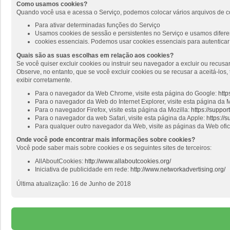
Como usamos cookies?
Quando você usa e acessa o Serviço, podemos colocar vários arquivos de c
Para ativar determinadas funções do Serviço
Usamos cookies de sessão e persistentes no Serviço e usamos diferen
cookies essenciais. Podemos usar cookies essenciais para autenticar 
Quais são as suas escolhas em relação aos cookies?
Se você quiser excluir cookies ou instruir seu navegador a excluir ou recus
Observe, no entanto, que se você excluir cookies ou se recusar a aceitá-lo
exibir corretamente.
Para o navegador da Web Chrome, visite esta página do Google:
http
Para o navegador da Web do Internet Explorer, visite esta página da M
Para o navegador Firefox, visite esta página da Mozilla:
https://suppo
Para o navegador da web Safari, visite esta página da Apple:
https://
Para qualquer outro navegador da Web, visite as páginas da Web ofi
Onde você pode encontrar mais informações sobre cookies?
Você pode saber mais sobre cookies e os seguintes sites de terceiros:
AllAboutCookies:
http://www.allaboutcookies.org/
Iniciativa de publicidade em rede:
http://www.networkadvertising.org/
Última atualização: 16 de Junho de 2018