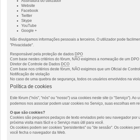
Assinatura do utilizador
Website
Facebook
Twitter
Skype
YouTube
Google +
Não divulgamos informações pessoais a terceiros. O utilizador pode facilmen
"Privacidade".
Responsável pela proteção de dados
DPO
Com base nestes critérios do fórum, NÃO exigimos a nomeação de um DPO p
Diretor de Controle de Dados
DCO
Com base nos critérios deste fórum, NÃO exigimos que um Oficial de Cont
Notificação de violação
No caso de uma quebra de segurança, todos os usuários envolvidos na viola
Política de cookies
Este fórum ("nós", "nós" ou "nosso") usa cookies neste site (o "Serviço"). 
podemos nos associar podem usar cookies no Serviço, suas escolhas em rel
O que são cookies?
Cookies são pequenos pedaços de texto enviados pelo seu navegador por um
próxima visita mais fácil e o Serviço mais útil para você.
Os cookies podem ser cookies "persistentes" ou "de sessão". Os cookies pe
você fecha o navegador da Web.