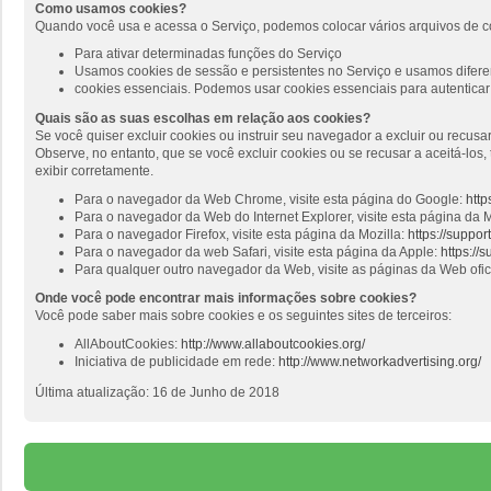
Como usamos cookies?
Quando você usa e acessa o Serviço, podemos colocar vários arquivos de c
Para ativar determinadas funções do Serviço
Usamos cookies de sessão e persistentes no Serviço e usamos diferen
cookies essenciais. Podemos usar cookies essenciais para autenticar 
Quais são as suas escolhas em relação aos cookies?
Se você quiser excluir cookies ou instruir seu navegador a excluir ou recus
Observe, no entanto, que se você excluir cookies ou se recusar a aceitá-lo
exibir corretamente.
Para o navegador da Web Chrome, visite esta página do Google:
http
Para o navegador da Web do Internet Explorer, visite esta página da M
Para o navegador Firefox, visite esta página da Mozilla:
https://suppo
Para o navegador da web Safari, visite esta página da Apple:
https://
Para qualquer outro navegador da Web, visite as páginas da Web ofi
Onde você pode encontrar mais informações sobre cookies?
Você pode saber mais sobre cookies e os seguintes sites de terceiros:
AllAboutCookies:
http://www.allaboutcookies.org/
Iniciativa de publicidade em rede:
http://www.networkadvertising.org/
Última atualização: 16 de Junho de 2018