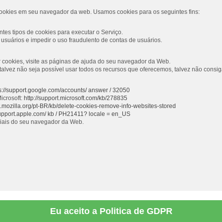
ookies em seu navegador da web. Usamos cookies para os seguintes fins:
tes tipos de cookies para executar o Serviço.
usuários e impedir o uso fraudulento de contas de usuários.
ar cookies, visite as páginas de ajuda do seu navegador da Web.
s, talvez não seja possível usar todos os recursos que oferecemos, talvez não con
s://support.google.com/accounts/ answer / 32050
icrosoft:
http://support.microsoft.com/kb/278835
rt.mozilla.org/pt-BR/kb/delete-cookies-remove-info-websites-stored
support.apple.com/ kb / PH21411? locale = en_US
ciais do seu navegador da Web.