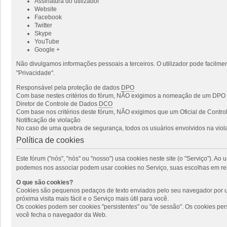
Assinatura do utilizador
Website
Facebook
Twitter
Skype
YouTube
Google +
Não divulgamos informações pessoais a terceiros. O utilizador pode facilmen
"Privacidade".
Responsável pela proteção de dados
DPO
Com base nestes critérios do fórum, NÃO exigimos a nomeação de um DPO p
Diretor de Controle de Dados
DCO
Com base nos critérios deste fórum, NÃO exigimos que um Oficial de Cont
Notificação de violação
No caso de uma quebra de segurança, todos os usuários envolvidos na viola
Política de cookies
Este fórum ("nós", "nós" ou "nosso") usa cookies neste site (o "Serviço"). 
podemos nos associar podem usar cookies no Serviço, suas escolhas em rel
O que são cookies?
Cookies são pequenos pedaços de texto enviados pelo seu navegador por um
próxima visita mais fácil e o Serviço mais útil para você.
Os cookies podem ser cookies "persistentes" ou "de sessão". Os cookies pe
você fecha o navegador da Web.