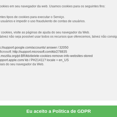
ookies em seu navegador da web. Usamos cookies para os seguintes fins:
tes tipos de cookies para executar o Serviço.
usuários e impedir o uso fraudulento de contas de usuários.
ar cookies, visite as páginas de ajuda do seu navegador da Web.
s, talvez não seja possível usar todos os recursos que oferecemos, talvez não con
s://support.google.com/accounts/ answer / 32050
icrosoft:
http://support.microsoft.com/kb/278835
rt.mozilla.org/pt-BR/kb/delete-cookies-remove-info-websites-stored
support.apple.com/ kb / PH21411? locale = en_US
ciais do seu navegador da Web.