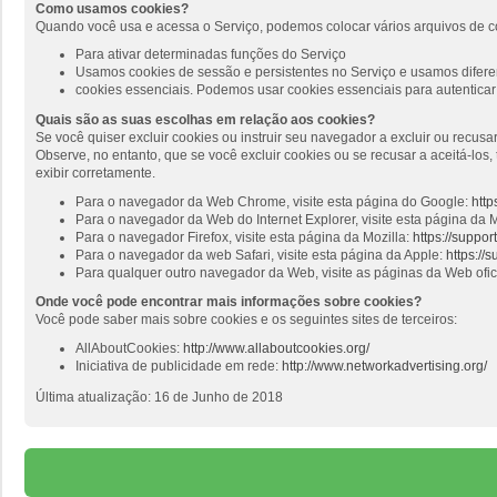
Como usamos cookies?
Quando você usa e acessa o Serviço, podemos colocar vários arquivos de c
Para ativar determinadas funções do Serviço
Usamos cookies de sessão e persistentes no Serviço e usamos diferen
cookies essenciais. Podemos usar cookies essenciais para autenticar 
Quais são as suas escolhas em relação aos cookies?
Se você quiser excluir cookies ou instruir seu navegador a excluir ou recus
Observe, no entanto, que se você excluir cookies ou se recusar a aceitá-lo
exibir corretamente.
Para o navegador da Web Chrome, visite esta página do Google:
http
Para o navegador da Web do Internet Explorer, visite esta página da M
Para o navegador Firefox, visite esta página da Mozilla:
https://suppo
Para o navegador da web Safari, visite esta página da Apple:
https://
Para qualquer outro navegador da Web, visite as páginas da Web ofi
Onde você pode encontrar mais informações sobre cookies?
Você pode saber mais sobre cookies e os seguintes sites de terceiros:
AllAboutCookies:
http://www.allaboutcookies.org/
Iniciativa de publicidade em rede:
http://www.networkadvertising.org/
Última atualização: 16 de Junho de 2018