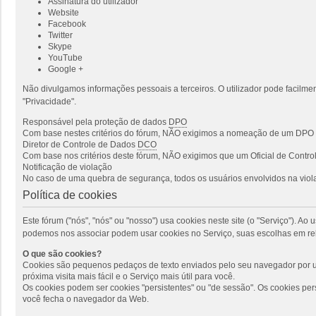
Assinatura do utilizador
Website
Facebook
Twitter
Skype
YouTube
Google +
Não divulgamos informações pessoais a terceiros. O utilizador pode facilmen
"Privacidade".
Responsável pela proteção de dados
DPO
Com base nestes critérios do fórum, NÃO exigimos a nomeação de um DPO p
Diretor de Controle de Dados
DCO
Com base nos critérios deste fórum, NÃO exigimos que um Oficial de Cont
Notificação de violação
No caso de uma quebra de segurança, todos os usuários envolvidos na viola
Política de cookies
Este fórum ("nós", "nós" ou "nosso") usa cookies neste site (o "Serviço"). 
podemos nos associar podem usar cookies no Serviço, suas escolhas em rel
O que são cookies?
Cookies são pequenos pedaços de texto enviados pelo seu navegador por um
próxima visita mais fácil e o Serviço mais útil para você.
Os cookies podem ser cookies "persistentes" ou "de sessão". Os cookies pe
você fecha o navegador da Web.