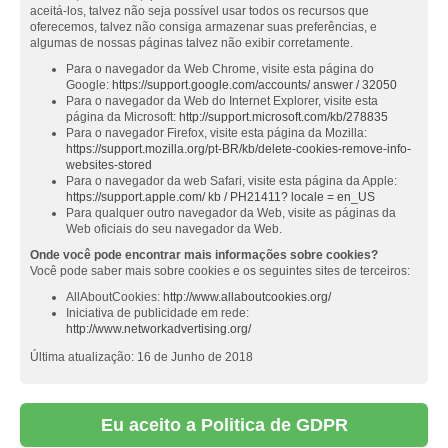
aceitá-los, talvez não seja possível usar todos os recursos que
oferecemos, talvez não consiga armazenar suas preferências, e
algumas de nossas páginas talvez não exibir corretamente.
Para o navegador da Web Chrome, visite esta página do
Google:
https://support.google.com/accounts/ answer / 32050
Para o navegador da Web do Internet Explorer, visite esta
página da Microsoft:
http://support.microsoft.com/kb/278835
Para o navegador Firefox, visite esta página da Mozilla:
https://support.mozilla.org/pt-BR/kb/delete-cookies-remove-info-
websites-stored
Para o navegador da web Safari, visite esta página da Apple:
https://support.apple.com/ kb / PH21411? locale = en_US
Para qualquer outro navegador da Web, visite as páginas da
Web oficiais do seu navegador da Web.
Onde você pode encontrar mais informações sobre cookies?
Você pode saber mais sobre cookies e os seguintes sites de terceiros:
AllAboutCookies:
http://www.allaboutcookies.org/
Iniciativa de publicidade em rede:
http://www.networkadvertising.org/
Última atualização: 16 de Junho de 2018