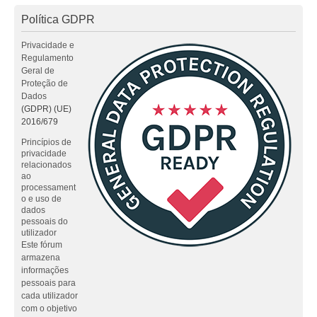
Política GDPR
Privacidade e
Regulamento
Geral de
Proteção de
Dados
(GDPR) (UE)
2016/679
Princípios de
privacidade
relacionados
ao
processament
o e uso de
dados
pessoais do
utilizador
Este fórum
armazena
informações
pessoais para
cada utilizador
com o objetivo