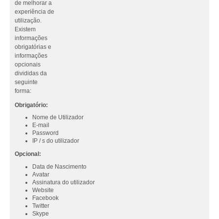
de melhorar a
experiência de
utilização.
Existem
informações
obrigatórias e
informações
opcionais
divididas da
seguinte
forma:
Obrigatório:
Nome de Utilizador
E-mail
Password
IP / s do utilizador
Opcional:
Data de Nascimento
Avatar
Assinatura do utilizador
Website
Facebook
Twitter
Skype