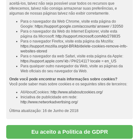
aceitá-los, talvez não seja possível usar todos os recursos que
oferecemos, talvez não consiga armazenar suas preferências, e
algumas de nossas páginas talvez não exibir corretamente.
Para o navegador da Web Chrome, visite esta página do
Google:
https://support.google.com/accounts/ answer / 32050
Para o navegador da Web do Internet Explorer, visite esta
página da Microsoft:
http://support.microsoft.com/kb/278835
Para o navegador Firefox, visite esta página da Mozilla:
https://support.mozilla.org/pt-BR/kb/delete-cookies-remove-info-
websites-stored
Para o navegador da web Safari, visite esta página da Apple:
https://support.apple.com/ kb / PH21411? locale = en_US
Para qualquer outro navegador da Web, visite as páginas da
Web oficiais do seu navegador da Web.
Onde você pode encontrar mais informações sobre cookies?
Você pode saber mais sobre cookies e os seguintes sites de terceiros:
AllAboutCookies:
http://www.allaboutcookies.org/
Iniciativa de publicidade em rede:
http://www.networkadvertising.org/
Última atualização: 16 de Junho de 2018