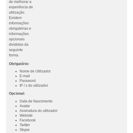
de melhorar a
experiência de
utilização.
Existem
informações
obrigatórias e
informações
opcionais
divididas da
seguinte
forma:
Obrigatório:
Nome de Utilizador
E-mail
Password
IP / s do utilizador
Opcional:
Data de Nascimento
Avatar
Assinatura do utilizador
Website
Facebook
Twitter
Skype