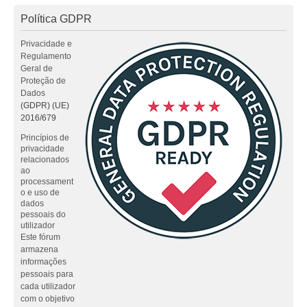
Política GDPR
Privacidade e
Regulamento
Geral de
Proteção de
Dados
(GDPR) (UE)
2016/679
Princípios de
privacidade
relacionados
ao
processament
o e uso de
dados
pessoais do
utilizador
Este fórum
armazena
informações
pessoais para
cada utilizador
com o objetivo