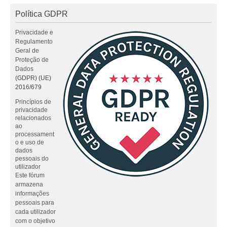
Política GDPR
Privacidade e
Regulamento
Geral de
Proteção de
Dados
(GDPR) (UE)
2016/679
Princípios de
privacidade
relacionados
ao
processament
o e uso de
dados
pessoais do
utilizador
Este fórum
armazena
informações
pessoais para
cada utilizador
com o objetivo