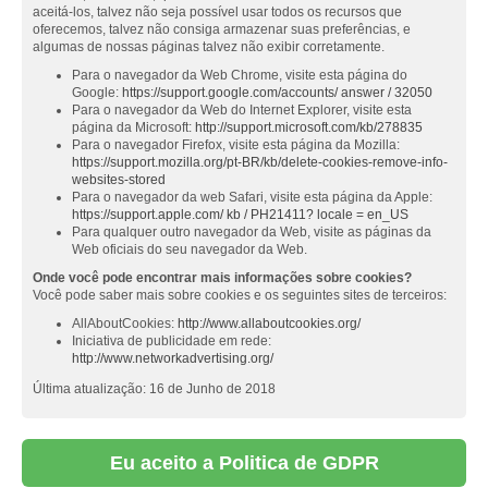
aceitá-los, talvez não seja possível usar todos os recursos que
oferecemos, talvez não consiga armazenar suas preferências, e
algumas de nossas páginas talvez não exibir corretamente.
Para o navegador da Web Chrome, visite esta página do
Google:
https://support.google.com/accounts/ answer / 32050
Para o navegador da Web do Internet Explorer, visite esta
página da Microsoft:
http://support.microsoft.com/kb/278835
Para o navegador Firefox, visite esta página da Mozilla:
https://support.mozilla.org/pt-BR/kb/delete-cookies-remove-info-
websites-stored
Para o navegador da web Safari, visite esta página da Apple:
https://support.apple.com/ kb / PH21411? locale = en_US
Para qualquer outro navegador da Web, visite as páginas da
Web oficiais do seu navegador da Web.
Onde você pode encontrar mais informações sobre cookies?
Você pode saber mais sobre cookies e os seguintes sites de terceiros:
AllAboutCookies:
http://www.allaboutcookies.org/
Iniciativa de publicidade em rede:
http://www.networkadvertising.org/
Última atualização: 16 de Junho de 2018