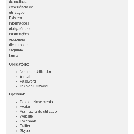
de melhorar a
experiência de
utilização.
Existem
informações
obrigatórias e
informações
opcionais
divididas da
seguinte
forma:
Obrigatório:
Nome de Utilizador
E-mail
Password
IP / s do utilizador
Opcional:
Data de Nascimento
Avatar
Assinatura do utilizador
Website
Facebook
Twitter
Skype