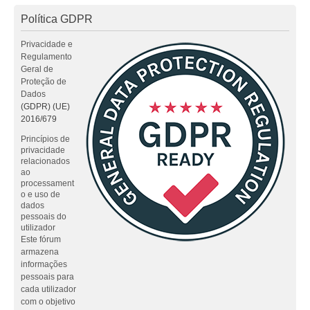
Política GDPR
Privacidade e
Regulamento
Geral de
Proteção de
Dados
(GDPR) (UE)
2016/679
Princípios de
privacidade
relacionados
ao
processament
o e uso de
dados
pessoais do
utilizador
Este fórum
armazena
informações
pessoais para
cada utilizador
com o objetivo