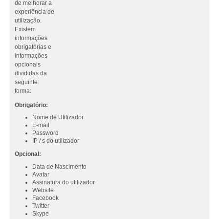
de melhorar a
experiência de
utilização.
Existem
informações
obrigatórias e
informações
opcionais
divididas da
seguinte
forma:
Obrigatório:
Nome de Utilizador
E-mail
Password
IP / s do utilizador
Opcional:
Data de Nascimento
Avatar
Assinatura do utilizador
Website
Facebook
Twitter
Skype