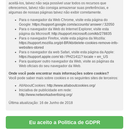
aceitá-los, talvez não seja possível usar todos os recursos que
oferecemos, talvez não consiga armazenar suas preferências, e
algumas de nossas páginas talvez não exibir corretamente.
Para o navegador da Web Chrome, visite esta página do
Google:
https://support.google.com/accounts/ answer / 32050
Para o navegador da Web do Internet Explorer, visite esta
página da Microsoft:
http://support.microsoft.com/kb/278835
Para o navegador Firefox, visite esta página da Mozilla:
https://support.mozilla.org/pt-BR/kb/delete-cookies-remove-info-
websites-stored
Para o navegador da web Safari, visite esta página da Apple:
https://support.apple.com/ kb / PH21411? locale = en_US
Para qualquer outro navegador da Web, visite as páginas da
Web oficiais do seu navegador da Web.
Onde você pode encontrar mais informações sobre cookies?
Você pode saber mais sobre cookies e os seguintes sites de terceiros:
AllAboutCookies:
http://www.allaboutcookies.org/
Iniciativa de publicidade em rede:
http://www.networkadvertising.org/
Última atualização: 16 de Junho de 2018