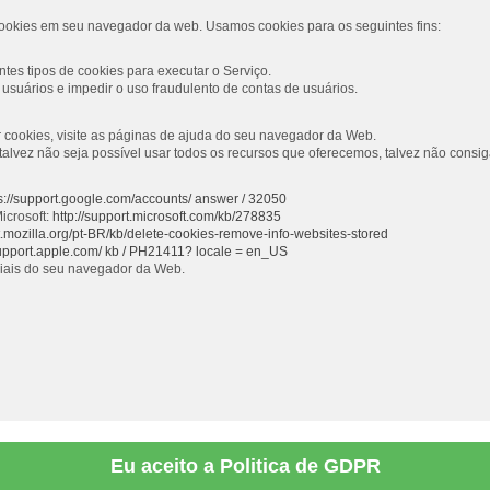
ookies em seu navegador da web. Usamos cookies para os seguintes fins:
tes tipos de cookies para executar o Serviço.
usuários e impedir o uso fraudulento de contas de usuários.
ar cookies, visite as páginas de ajuda do seu navegador da Web.
s, talvez não seja possível usar todos os recursos que oferecemos, talvez não con
s://support.google.com/accounts/ answer / 32050
icrosoft:
http://support.microsoft.com/kb/278835
rt.mozilla.org/pt-BR/kb/delete-cookies-remove-info-websites-stored
support.apple.com/ kb / PH21411? locale = en_US
ciais do seu navegador da Web.