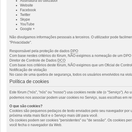
Assinatura do utilizador
Website
Facebook
Twitter
Skype
YouTube
Google +
Não divulgamos informações pessoais a terceiros. O utilizador pode facilmen
"Privacidade".
Responsável pela proteção de dados
DPO
Com base nestes critérios do fórum, NÃO exigimos a nomeação de um DPO p
Diretor de Controle de Dados
DCO
Com base nos critérios deste fórum, NÃO exigimos que um Oficial de Cont
Notificação de violação
No caso de uma quebra de segurança, todos os usuários envolvidos na viola
Política de cookies
Este fórum ("nós", "nós" ou "nosso") usa cookies neste site (o "Serviço"). 
podemos nos associar podem usar cookies no Serviço, suas escolhas em rel
O que são cookies?
Cookies são pequenos pedaços de texto enviados pelo seu navegador por um
próxima visita mais fácil e o Serviço mais útil para você.
Os cookies podem ser cookies "persistentes" ou "de sessão". Os cookies pe
você fecha o navegador da Web.