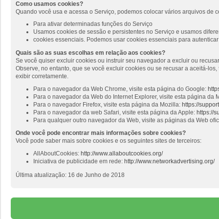
Como usamos cookies?
Quando você usa e acessa o Serviço, podemos colocar vários arquivos de c
Para ativar determinadas funções do Serviço
Usamos cookies de sessão e persistentes no Serviço e usamos diferen
cookies essenciais. Podemos usar cookies essenciais para autenticar 
Quais são as suas escolhas em relação aos cookies?
Se você quiser excluir cookies ou instruir seu navegador a excluir ou recus
Observe, no entanto, que se você excluir cookies ou se recusar a aceitá-lo
exibir corretamente.
Para o navegador da Web Chrome, visite esta página do Google:
http
Para o navegador da Web do Internet Explorer, visite esta página da M
Para o navegador Firefox, visite esta página da Mozilla:
https://suppo
Para o navegador da web Safari, visite esta página da Apple:
https://
Para qualquer outro navegador da Web, visite as páginas da Web ofi
Onde você pode encontrar mais informações sobre cookies?
Você pode saber mais sobre cookies e os seguintes sites de terceiros:
AllAboutCookies:
http://www.allaboutcookies.org/
Iniciativa de publicidade em rede:
http://www.networkadvertising.org/
Última atualização: 16 de Junho de 2018