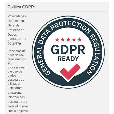
Política GDPR
Privacidade e
Regulamento
Geral de
Proteção de
Dados
(GDPR) (UE)
2016/679
Princípios de
privacidade
relacionados
ao
processament
o e uso de
dados
pessoais do
utilizador
Este fórum
armazena
informações
pessoais para
cada utilizador
com o objetivo