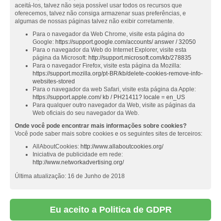
aceitá-los, talvez não seja possível usar todos os recursos que
oferecemos, talvez não consiga armazenar suas preferências, e
algumas de nossas páginas talvez não exibir corretamente.
Para o navegador da Web Chrome, visite esta página do
Google:
https://support.google.com/accounts/ answer / 32050
Para o navegador da Web do Internet Explorer, visite esta
página da Microsoft:
http://support.microsoft.com/kb/278835
Para o navegador Firefox, visite esta página da Mozilla:
https://support.mozilla.org/pt-BR/kb/delete-cookies-remove-info-
websites-stored
Para o navegador da web Safari, visite esta página da Apple:
https://support.apple.com/ kb / PH21411? locale = en_US
Para qualquer outro navegador da Web, visite as páginas da
Web oficiais do seu navegador da Web.
Onde você pode encontrar mais informações sobre cookies?
Você pode saber mais sobre cookies e os seguintes sites de terceiros:
AllAboutCookies:
http://www.allaboutcookies.org/
Iniciativa de publicidade em rede:
http://www.networkadvertising.org/
Última atualização: 16 de Junho de 2018