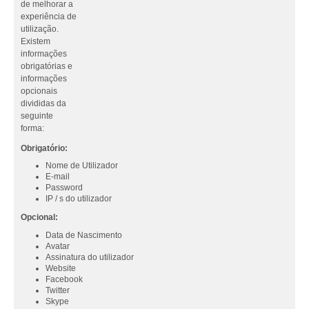
de melhorar a
experiência de
utilização.
Existem
informações
obrigatórias e
informações
opcionais
divididas da
seguinte
forma:
Obrigatório:
Nome de Utilizador
E-mail
Password
IP / s do utilizador
Opcional:
Data de Nascimento
Avatar
Assinatura do utilizador
Website
Facebook
Twitter
Skype