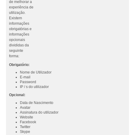
de melhorar a
experiência de
utilização.
Existem
informações
obrigatórias e
informações
opcionais
divididas da
seguinte
forma:
Obrigatório:
Nome de Utilizador
E-mail
Password
IP / s do utilizador
Opcional:
Data de Nascimento
Avatar
Assinatura do utilizador
Website
Facebook
Twitter
Skype