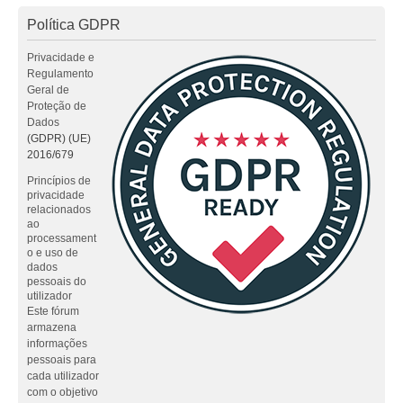
Política GDPR
Privacidade e
Regulamento
Geral de
Proteção de
Dados
(GDPR) (UE)
2016/679
Princípios de
privacidade
relacionados
ao
processament
o e uso de
dados
pessoais do
utilizador
Este fórum
armazena
informações
pessoais para
cada utilizador
com o objetivo