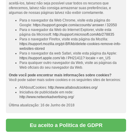
aceitá-los, talvez não seja possível usar todos os recursos que
oferecemos, talvez não consiga armazenar suas preferências, e
algumas de nossas páginas talvez não exibir corretamente.
Para o navegador da Web Chrome, visite esta página do
Google:
https://support.google.com/accounts/ answer / 32050
Para o navegador da Web do Internet Explorer, visite esta
página da Microsoft:
http://support.microsoft.com/kb/278835
Para o navegador Firefox, visite esta página da Mozilla:
https://support.mozilla.org/pt-BR/kb/delete-cookies-remove-info-
websites-stored
Para o navegador da web Safari, visite esta página da Apple:
https://support.apple.com/ kb / PH21411? locale = en_US
Para qualquer outro navegador da Web, visite as páginas da
Web oficiais do seu navegador da Web.
Onde você pode encontrar mais informações sobre cookies?
Você pode saber mais sobre cookies e os seguintes sites de terceiros:
AllAboutCookies:
http://www.allaboutcookies.org/
Iniciativa de publicidade em rede:
http://www.networkadvertising.org/
Última atualização: 16 de Junho de 2018