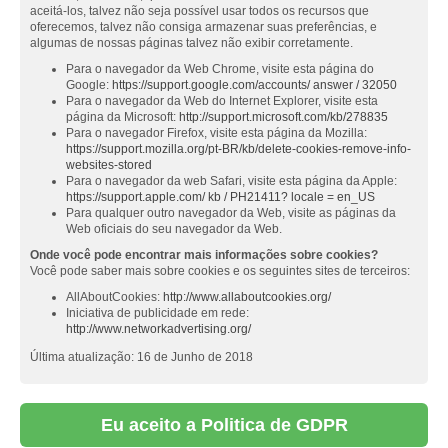
aceitá-los, talvez não seja possível usar todos os recursos que
oferecemos, talvez não consiga armazenar suas preferências, e
algumas de nossas páginas talvez não exibir corretamente.
Para o navegador da Web Chrome, visite esta página do
Google:
https://support.google.com/accounts/ answer / 32050
Para o navegador da Web do Internet Explorer, visite esta
página da Microsoft:
http://support.microsoft.com/kb/278835
Para o navegador Firefox, visite esta página da Mozilla:
https://support.mozilla.org/pt-BR/kb/delete-cookies-remove-info-
websites-stored
Para o navegador da web Safari, visite esta página da Apple:
https://support.apple.com/ kb / PH21411? locale = en_US
Para qualquer outro navegador da Web, visite as páginas da
Web oficiais do seu navegador da Web.
Onde você pode encontrar mais informações sobre cookies?
Você pode saber mais sobre cookies e os seguintes sites de terceiros:
AllAboutCookies:
http://www.allaboutcookies.org/
Iniciativa de publicidade em rede:
http://www.networkadvertising.org/
Última atualização: 16 de Junho de 2018