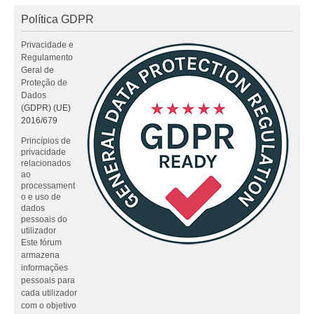
Política GDPR
Privacidade e
Regulamento
Geral de
Proteção de
Dados
(GDPR) (UE)
2016/679
Princípios de
privacidade
relacionados
ao
processament
o e uso de
dados
pessoais do
utilizador
Este fórum
armazena
informações
pessoais para
cada utilizador
com o objetivo