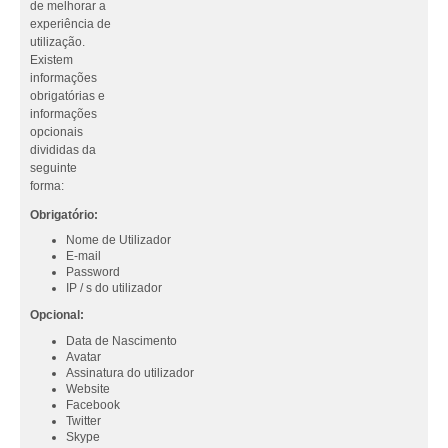
de melhorar a
experiência de
utilização.
Existem
informações
obrigatórias e
informações
opcionais
divididas da
seguinte
forma:
Obrigatório:
Nome de Utilizador
E-mail
Password
IP / s do utilizador
Opcional:
Data de Nascimento
Avatar
Assinatura do utilizador
Website
Facebook
Twitter
Skype