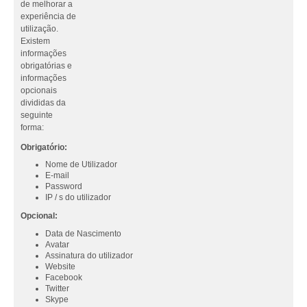
de melhorar a
experiência de
utilização.
Existem
informações
obrigatórias e
informações
opcionais
divididas da
seguinte
forma:
Obrigatório:
Nome de Utilizador
E-mail
Password
IP / s do utilizador
Opcional:
Data de Nascimento
Avatar
Assinatura do utilizador
Website
Facebook
Twitter
Skype