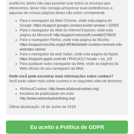
aceitá-los, talvez não seja possível usar todos os recursos que
oferecemos, talvez não consiga armazenar suas preferências, e
algumas de nossas páginas talvez não exibir corretamente.
Para o navegador da Web Chrome, visite esta página do
Google:
https://support.google.com/accounts/ answer / 32050
Para o navegador da Web do Internet Explorer, visite esta
página da Microsoft:
http://support.microsoft.com/kb/278835
Para o navegador Firefox, visite esta página da Mozilla:
https://support.mozilla.org/pt-BR/kb/delete-cookies-remove-info-
websites-stored
Para o navegador da web Safari, visite esta página da Apple:
https://support.apple.com/ kb / PH21411? locale = en_US
Para qualquer outro navegador da Web, visite as páginas da
Web oficiais do seu navegador da Web.
Onde você pode encontrar mais informações sobre cookies?
Você pode saber mais sobre cookies e os seguintes sites de terceiros:
AllAboutCookies:
http://www.allaboutcookies.org/
Iniciativa de publicidade em rede:
http://www.networkadvertising.org/
Última atualização: 16 de Junho de 2018