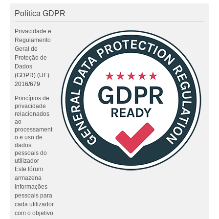
Política GDPR
Privacidade e
Regulamento
Geral de
Proteção de
Dados
(GDPR) (UE)
2016/679
Princípios de
privacidade
relacionados
ao
processament
o e uso de
dados
pessoais do
utilizador
Este fórum
armazena
informações
pessoais para
cada utilizador
com o objetivo