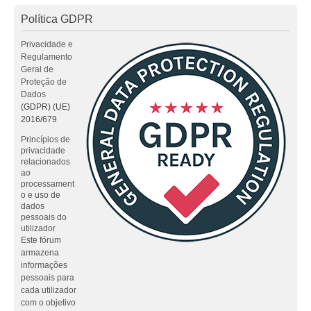
Política GDPR
Privacidade e
Regulamento
Geral de
Proteção de
Dados
(GDPR) (UE)
2016/679
Princípios de
privacidade
relacionados
ao
processament
o e uso de
dados
pessoais do
utilizador
Este fórum
armazena
informações
pessoais para
cada utilizador
com o objetivo