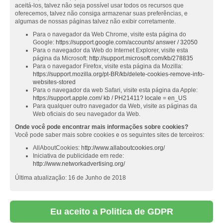
aceitá-los, talvez não seja possível usar todos os recursos que
oferecemos, talvez não consiga armazenar suas preferências, e
algumas de nossas páginas talvez não exibir corretamente.
Para o navegador da Web Chrome, visite esta página do
Google:
https://support.google.com/accounts/ answer / 32050
Para o navegador da Web do Internet Explorer, visite esta
página da Microsoft:
http://support.microsoft.com/kb/278835
Para o navegador Firefox, visite esta página da Mozilla:
https://support.mozilla.org/pt-BR/kb/delete-cookies-remove-info-
websites-stored
Para o navegador da web Safari, visite esta página da Apple:
https://support.apple.com/ kb / PH21411? locale = en_US
Para qualquer outro navegador da Web, visite as páginas da
Web oficiais do seu navegador da Web.
Onde você pode encontrar mais informações sobre cookies?
Você pode saber mais sobre cookies e os seguintes sites de terceiros:
AllAboutCookies:
http://www.allaboutcookies.org/
Iniciativa de publicidade em rede:
http://www.networkadvertising.org/
Última atualização: 16 de Junho de 2018