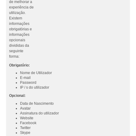
de melhorar a
experiência de
utilização.
Existem
informações
obrigatórias e
informações
opcionais
divididas da
seguinte
forma:
Obrigatório:
Nome de Utilizador
E-mail
Password
IP / s do utilizador
Opcional:
Data de Nascimento
Avatar
Assinatura do utilizador
Website
Facebook
Twitter
Skype