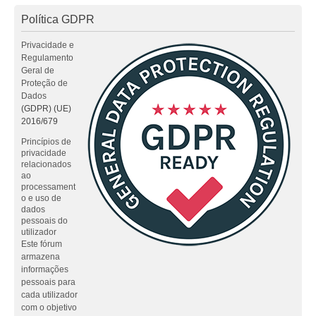
Política GDPR
Privacidade e
Regulamento
Geral de
Proteção de
Dados
(GDPR) (UE)
2016/679
Princípios de
privacidade
relacionados
ao
processament
o e uso de
dados
pessoais do
utilizador
Este fórum
armazena
informações
pessoais para
cada utilizador
com o objetivo