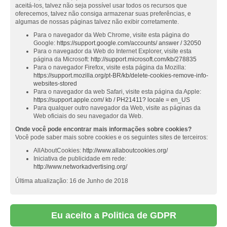
aceitá-los, talvez não seja possível usar todos os recursos que
oferecemos, talvez não consiga armazenar suas preferências, e
algumas de nossas páginas talvez não exibir corretamente.
Para o navegador da Web Chrome, visite esta página do
Google:
https://support.google.com/accounts/ answer / 32050
Para o navegador da Web do Internet Explorer, visite esta
página da Microsoft:
http://support.microsoft.com/kb/278835
Para o navegador Firefox, visite esta página da Mozilla:
https://support.mozilla.org/pt-BR/kb/delete-cookies-remove-info-
websites-stored
Para o navegador da web Safari, visite esta página da Apple:
https://support.apple.com/ kb / PH21411? locale = en_US
Para qualquer outro navegador da Web, visite as páginas da
Web oficiais do seu navegador da Web.
Onde você pode encontrar mais informações sobre cookies?
Você pode saber mais sobre cookies e os seguintes sites de terceiros:
AllAboutCookies:
http://www.allaboutcookies.org/
Iniciativa de publicidade em rede:
http://www.networkadvertising.org/
Última atualização: 16 de Junho de 2018