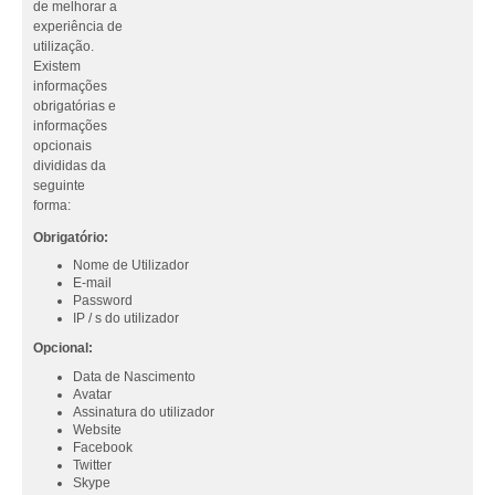
de melhorar a
experiência de
utilização.
Existem
informações
obrigatórias e
informações
opcionais
divididas da
seguinte
forma:
Obrigatório:
Nome de Utilizador
E-mail
Password
IP / s do utilizador
Opcional:
Data de Nascimento
Avatar
Assinatura do utilizador
Website
Facebook
Twitter
Skype