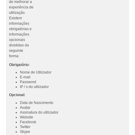
de melhorar a
experiência de
utilização.
Existem
informações
obrigatórias e
informações
opcionais
divididas da
seguinte
forma:
Obrigatório:
Nome de Utilizador
E-mail
Password
IP / s do utilizador
Opcional:
Data de Nascimento
Avatar
Assinatura do utilizador
Website
Facebook
Twitter
Skype