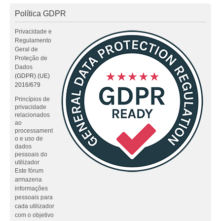
Política GDPR
Privacidade e
Regulamento
Geral de
Proteção de
Dados
(GDPR) (UE)
2016/679
Princípios de
privacidade
relacionados
ao
processament
o e uso de
dados
pessoais do
utilizador
Este fórum
armazena
informações
pessoais para
cada utilizador
com o objetivo