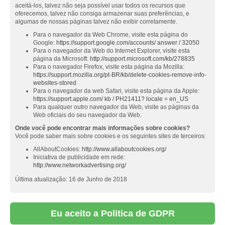
aceitá-los, talvez não seja possível usar todos os recursos que
oferecemos, talvez não consiga armazenar suas preferências, e
algumas de nossas páginas talvez não exibir corretamente.
Para o navegador da Web Chrome, visite esta página do
Google:
https://support.google.com/accounts/ answer / 32050
Para o navegador da Web do Internet Explorer, visite esta
página da Microsoft:
http://support.microsoft.com/kb/278835
Para o navegador Firefox, visite esta página da Mozilla:
https://support.mozilla.org/pt-BR/kb/delete-cookies-remove-info-
websites-stored
Para o navegador da web Safari, visite esta página da Apple:
https://support.apple.com/ kb / PH21411? locale = en_US
Para qualquer outro navegador da Web, visite as páginas da
Web oficiais do seu navegador da Web.
Onde você pode encontrar mais informações sobre cookies?
Você pode saber mais sobre cookies e os seguintes sites de terceiros:
AllAboutCookies:
http://www.allaboutcookies.org/
Iniciativa de publicidade em rede:
http://www.networkadvertising.org/
Última atualização: 16 de Junho de 2018