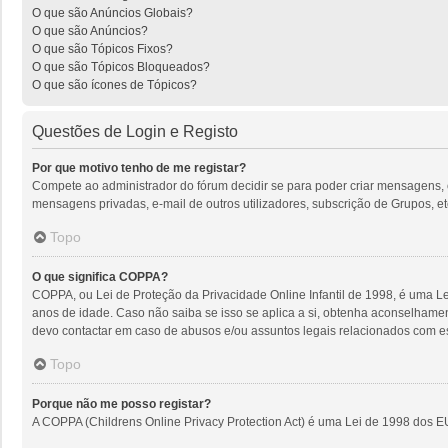
O que são Anúncios Globais?
O que são Anúncios?
O que são Tópicos Fixos?
O que são Tópicos Bloqueados?
O que são ícones de Tópicos?
Questões de Login e Registo
Por que motivo tenho de me registar?
Compete ao administrador do fórum decidir se para poder criar mensagens, o r
mensagens privadas, e-mail de outros utilizadores, subscrição de Grupos, et
Topo
O que significa COPPA?
COPPA, ou Lei de Proteção da Privacidade Online Infantil de 1998, é uma 
anos de idade. Caso não saiba se isso se aplica a si, obtenha aconselhame
devo contactar em caso de abusos e/ou assuntos legais relacionados com es
Topo
Porque não me posso registar?
A COPPA (Childrens Online Privacy Protection Act) é uma Lei de 1998 dos E