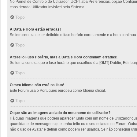
No Painel de Controlo do Utilizador [UCP], aba Preferências, opção Config
considerado Utilizador invisível pelo Sistema.
Topo
A Data e Hora estão erradas!
Se tem certeza de ter definido o fuso horário corretamente e a hora continua e
Topo
Alterei o Fuso Horário, mas a Data e Hora continuam erradas!,
Se tem a certeza que o fuso horário que escolheu é a [GMT] Dublin, Edinbur
Topo
O meu idioma não está na lista!
Este Fórum usa o Português europeu como Idioma oficial.
Topo
O que são as imagens ao lado do meu nome de utilizador?
Há duas imagens que podem aparecer junto com um nome de Utilizador quan
quantidade de mensagens que tenha feito ou o seu estatuto no Fórum. Outra
não o uso de Avatar e definir como podem ser usados. Se não conseguir utili