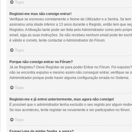
Topo
Registei-me mas não consigo entrar!
Verifique se escreveu corretamente o Nome de Utilizador e a Senha. Se tem 
assinalou uma idade inferior a 13 anos durante o Registo, então tem que se
Registos. A Ativação tanto pode ser feita pelo Administrador como pelo próp
email, siga as suas instruções. Se não recebeu nenhum email pode ter escr
é válido e correto, tente contactar o Administrador do Fórum.
Topo
Porque não consigo entrar no Fórum?
Já se Registou? Deve Registar-se para poder Entrar no Fórum. Foi expulso?
não se encontra expulso e mesmo assim não conseguir entrar, verifique se 
Administrador porque pode haver alguma configuração errada no Sistema.
Topo
Registei-me e já entrei anteriormente, mas agora não consigo!
É possível que o administrador tenha excluído o seu registo por algum mot
Se isso aconteceu, tente registar-se novamente e ser participativo no fórum.
Topo
Esqueci-me da minha Senha, e agora?