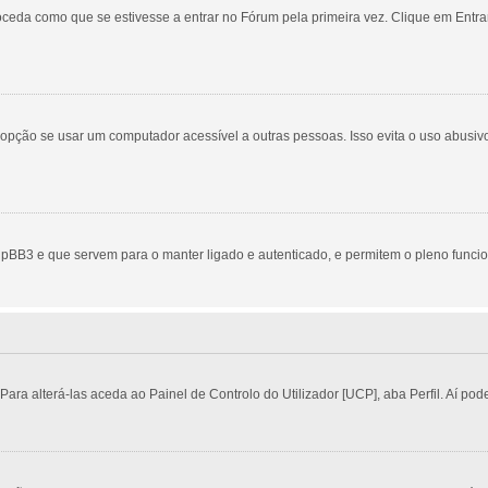
eda como que se estivesse a entrar no Fórum pela primeira vez. Clique em Entrar
ção se usar um computador acessível a outras pessoas. Isso evita o uso abusivo 
pBB3 e que servem para o manter ligado e autenticado, e permitem o pleno funci
a alterá-las aceda ao Painel de Controlo do Utilizador [UCP], aba Perfil. Aí pode