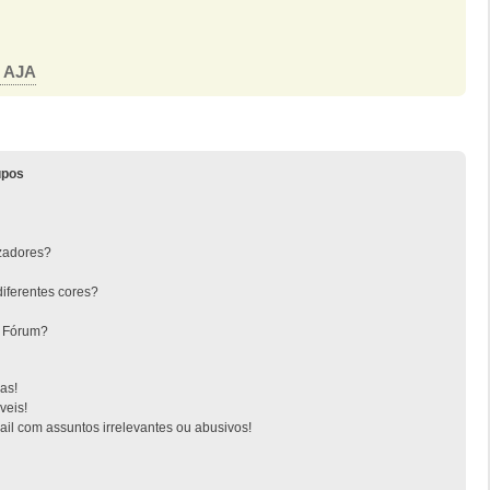
o AJA
upos
zadores?
iferentes cores?
o Fórum?
as!
veis!
l com assuntos irrelevantes ou abusivos!