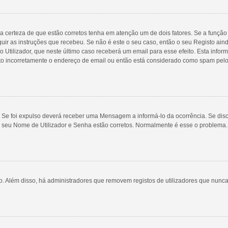
a certeza de que estão corretos tenha em atenção um de dois fatores. Se a função 
guir as instruções que recebeu. Se não é este o seu caso, então o seu Registo ai
rio Utilizador, que neste último caso receberá um email para esse efeito. Esta inf
ito incorretamente o endereço de email ou então está considerado como spam pelo
 Se foi expulso deverá receber uma Mensagem a informá-lo da ocorrência. Se disco
o seu Nome de Utilizador e Senha estão corretos. Normalmente é esse o problema
ivo. Além disso, há administradores que removem registos de utilizadores que n