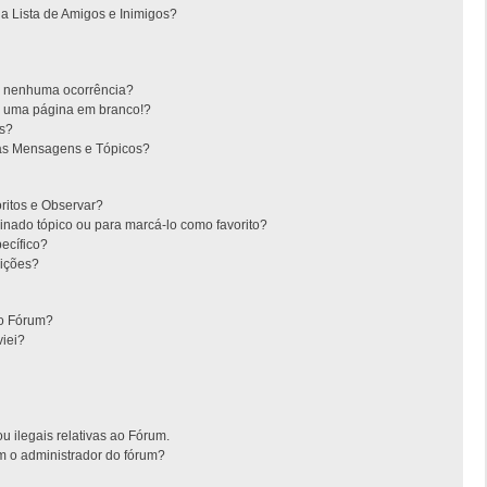
 Lista de Amigos e Inimigos?
m nenhuma ocorrência?
m uma página em branco!?
es?
as Mensagens e Tópicos?
oritos e Observar?
nado tópico ou para marcá-lo como favorito?
ecífico?
ições?
no Fórum?
iei?
u ilegais relativas ao Fórum.
m o administrador do fórum?