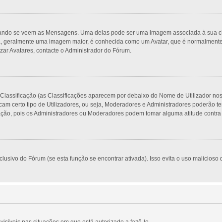
do se veem as Mensagens. Uma delas pode ser uma imagem associada à sua classi
, geralmente uma imagem maior, é conhecida como um Avatar, que é normalmente ú
zar Avatares, contacte o Administrador do Fórum.
 Classificação (as Classificações aparecem por debaixo do Nome de Utilizador no
am certo tipo de Utilizadores, ou seja, Moderadores e Administradores poderão t
o, pois os Administradores ou Moderadores podem tomar alguma atitude contra si
usivo do Fórum (se esta função se encontrar ativada). Isso evita o uso malicioso d
visíveis nas situações em que está autorizado a fazê-lo.