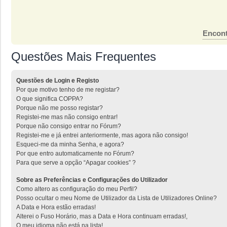
Encont
Questões Mais Frequentes
Questões de Login e Registo
Por que motivo tenho de me registar?
O que significa COPPA?
Porque não me posso registar?
Registei-me mas não consigo entrar!
Porque não consigo entrar no Fórum?
Registei-me e já entrei anteriormente, mas agora não consigo!
Esqueci-me da minha Senha, e agora?
Por que entro automaticamente no Fórum?
Para que serve a opção “Apagar cookies” ?
Sobre as Preferências e Configurações do Utilizador
Como altero as configuração do meu Perfil?
Posso ocultar o meu Nome de Utilizador da Lista de Utilizadores Online?
A Data e Hora estão erradas!
Alterei o Fuso Horário, mas a Data e Hora continuam erradas!,
O meu idioma não está na lista!