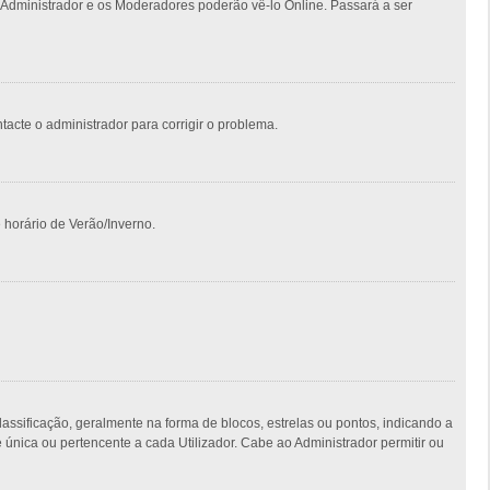
 Administrador e os Moderadores poderão vê-lo Online. Passará a ser
ntacte o administrador para corrigir o problema.
 horário de Verão/Inverno.
ficação, geralmente na forma de blocos, estrelas ou pontos, indicando a
nica ou pertencente a cada Utilizador. Cabe ao Administrador permitir ou