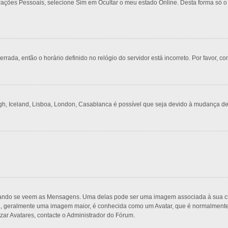
urações Pessoais, selecione Sim em Ocultar o meu estado Online. Desta forma só o
rrada, então o horário definido no relógio do servidor está incorreto. Por favor, co
gh, Iceland, Lisboa, London, Casablanca é possível que seja devido à mudança de
do se veem as Mensagens. Uma delas pode ser uma imagem associada à sua classi
, geralmente uma imagem maior, é conhecida como um Avatar, que é normalmente ú
zar Avatares, contacte o Administrador do Fórum.