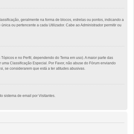
ficação, geralmente na forma de blocos, estrelas ou pontos, indicando a
nica ou pertencente a cada Utilizador. Cabe ao Administrador permitir ou
s Tópicos e no Perfil, dependendo do Tema em uso). A maior parte das
er uma Classificação Especial. Por Favor, não abuse do Fórum enviando
, se considerarem que está a ter atitudes abusivas.
o sistema de email por Visitantes.