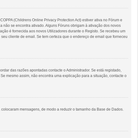
COPPA (Childrens Online Privacy Protection Act) estiver ativa no Fórum e
nda não se encontra ativado. Alguns Fóruns obrigam à ativação dos novos
ormação é fornecida aos novos Utilizadores durante o Registo. Se recebeu um
 seu cliente de email. Se tem certeza que o endereço de email que forneceu
rdar das razões apontadas contacte o Administrador. Se está registado,
. Se mesmo assim, não encontra uma explicação para a situação, contacte o
unca colocaram mensagens, de modo a reduzir o tamanho da Base de Dados.