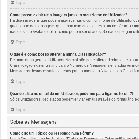
Topo
Como posso exibir uma Imagem junto ao meu Nome de Utilizador?
Há duas imagens que podem aparecer junto com um nome de Utilizador quan
quantidade de mensagens que tenha feito ou o seu estatuto no Fórum. Outra
não o uso de Avatar e definir como podem ser usados. Se não conseguir utili
Topo
O que é e como posso alterar a minha Classificação??
De uma forma geral, o Utilizador Normal não pode alterar diretamente a sua
Classificação existentes, indicam o Número de Mensagens enviadas ou indic
Mensagens desnecessárias apenas para aumentar o Nível da sua Classificaçã
Topo
Quando clico no email de um Utilizador, pede-me para ligar no fórum?!
Só os Utilizadores Registados podem enviar emails através do formulário excl
Topo
Sobre as Mensagens
Como crio um Tópico ou respondo num Fórum?
Isso é fácil, clique no botão Novo Tópico ou Responder. Estes botões só são 