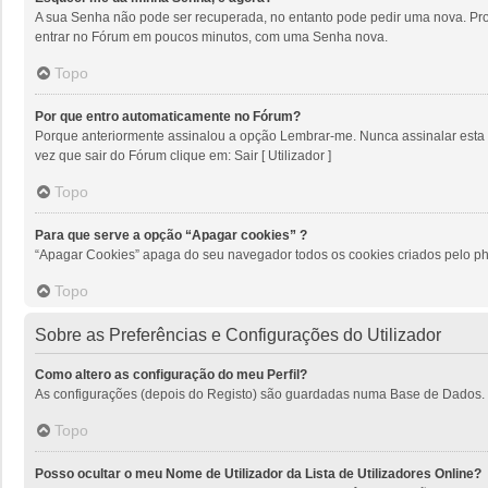
A sua Senha não pode ser recuperada, no entanto pode pedir uma nova. Proc
entrar no Fórum em poucos minutos, com uma Senha nova.
Topo
Por que entro automaticamente no Fórum?
Porque anteriormente assinalou a opção Lembrar-me. Nunca assinalar esta op
vez que sair do Fórum clique em: Sair [ Utilizador ]
Topo
Para que serve a opção “Apagar cookies” ?
“Apagar Cookies” apaga do seu navegador todos os cookies criados pelo ph
Topo
Sobre as Preferências e Configurações do Utilizador
Como altero as configuração do meu Perfil?
As configurações (depois do Registo) são guardadas numa Base de Dados. Par
Topo
Posso ocultar o meu Nome de Utilizador da Lista de Utilizadores Online?