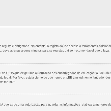
egisto é obrigatório. No entanto; o registo dá-lhe acesso a ferramentas adicionai
c. Leva apenas alguns minutos para se registar, daí ser recomendável que o faça.
Lei dos EUA que exige uma autorização dos encarregados de educação, ou de um re
nto legal. Por favor, esteja ciente de que nem o phpBB Limited nem o fundador d
te fórum?”.
UA que exige uma autorização para guardar as informações relativas a menores d