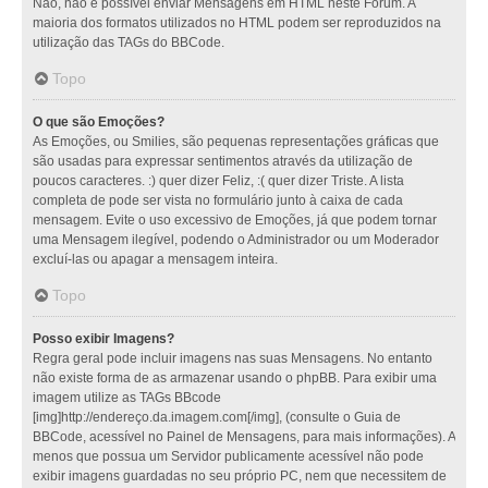
Não, não é possível enviar Mensagens em HTML neste Fórum. A
maioria dos formatos utilizados no HTML podem ser reproduzidos na
utilização das TAGs do BBCode.
Topo
O que são Emoções?
As Emoções, ou Smilies, são pequenas representações gráficas que
são usadas para expressar sentimentos através da utilização de
poucos caracteres. :) quer dizer Feliz, :( quer dizer Triste. A lista
completa de pode ser vista no formulário junto à caixa de cada
mensagem. Evite o uso excessivo de Emoções, já que podem tornar
uma Mensagem ilegível, podendo o Administrador ou um Moderador
excluí-las ou apagar a mensagem inteira.
Topo
Posso exibir Imagens?
Regra geral pode incluir imagens nas suas Mensagens. No entanto
não existe forma de as armazenar usando o phpBB. Para exibir uma
imagem utilize as TAGs BBcode
[img]http://endereço.da.imagem.com[/img], (consulte o Guia de
BBCode, acessível no Painel de Mensagens, para mais informações). A
menos que possua um Servidor publicamente acessível não pode
exibir imagens guardadas no seu próprio PC, nem que necessitem de