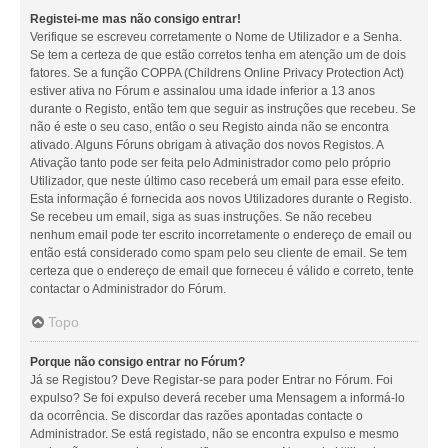
Registei-me mas não consigo entrar!
Verifique se escreveu corretamente o Nome de Utilizador e a Senha.
Se tem a certeza de que estão corretos tenha em atenção um de dois
fatores. Se a função COPPA (Childrens Online Privacy Protection Act)
estiver ativa no Fórum e assinalou uma idade inferior a 13 anos
durante o Registo, então tem que seguir as instruções que recebeu. Se
não é este o seu caso, então o seu Registo ainda não se encontra
ativado. Alguns Fóruns obrigam à ativação dos novos Registos. A
Ativação tanto pode ser feita pelo Administrador como pelo próprio
Utilizador, que neste último caso receberá um email para esse efeito.
Esta informação é fornecida aos novos Utilizadores durante o Registo.
Se recebeu um email, siga as suas instruções. Se não recebeu
nenhum email pode ter escrito incorretamente o endereço de email ou
então está considerado como spam pelo seu cliente de email. Se tem
certeza que o endereço de email que forneceu é válido e correto, tente
contactar o Administrador do Fórum.
Topo
Porque não consigo entrar no Fórum?
Já se Registou? Deve Registar-se para poder Entrar no Fórum. Foi
expulso? Se foi expulso deverá receber uma Mensagem a informá-lo
da ocorrência. Se discordar das razões apontadas contacte o
Administrador. Se está registado, não se encontra expulso e mesmo