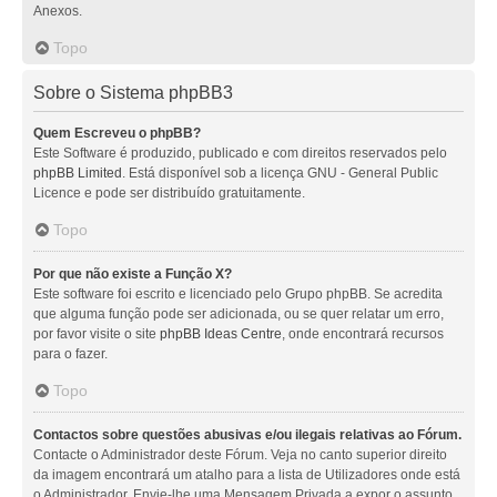
Anexos.
Topo
Sobre o Sistema phpBB3
Quem Escreveu o phpBB?
Este Software é produzido, publicado e com direitos reservados pelo
phpBB Limited
. Está disponível sob a licença GNU - General Public
Licence e pode ser distribuído gratuitamente.
Topo
Por que não existe a Função X?
Este software foi escrito e licenciado pelo Grupo phpBB. Se acredita
que alguma função pode ser adicionada, ou se quer relatar um erro,
por favor visite o site
phpBB Ideas Centre
, onde encontrará recursos
para o fazer.
Topo
Contactos sobre questões abusivas e/ou ilegais relativas ao Fórum.
Contacte o Administrador deste Fórum. Veja no canto superior direito
da imagem encontrará um atalho para a lista de Utilizadores onde está
o Administrador. Envie-lhe uma Mensagem Privada a expor o assunto.