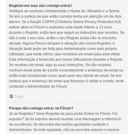
Registei-me mas não consigo entrar!
Verifique se escreveu corretamente o Nome de Utilizador e a Senha.
Se tem a certeza de que estão corretos tenha em atenção um de dois
fatores. Se a função COPPA (Childrens Online Privacy Protection Act)
estiver ativa no Fórum e assinalou uma idade inferior a 13 anos
durante o Registo, então tem que seguir as instruções que recebeu. Se
não é este o seu caso, então o seu Registo ainda não se encontra
ativado. Alguns Fóruns obrigam à ativação dos novos Registos. A
Ativação tanto pode ser feita pelo Administrador como pelo próprio
Utilizador, que neste último caso receberá um email para esse efeito.
Esta informação é fornecida aos novos Utilizadores durante o Registo.
Se recebeu um email, siga as suas instruções. Se não recebeu
nenhum email pode ter escrito incorretamente o endereço de email ou
então está considerado como spam pelo seu cliente de email. Se tem
certeza que o endereço de email que forneceu é válido e correto, tente
contactar o Administrador do Fórum.
Topo
Porque não consigo entrar no Fórum?
Já se Registou? Deve Registar-se para poder Entrar no Fórum. Foi
expulso? Se foi expulso deverá receber uma Mensagem a informá-lo
da ocorrência. Se discordar das razões apontadas contacte o
Administrador. Se está registado, não se encontra expulso e mesmo