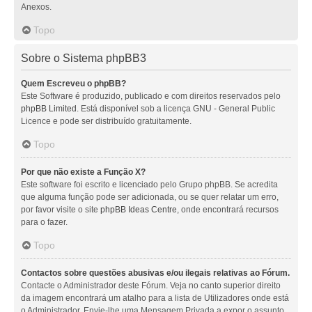
Anexos.
Topo
Sobre o Sistema phpBB3
Quem Escreveu o phpBB?
Este Software é produzido, publicado e com direitos reservados pelo
phpBB Limited
. Está disponível sob a licença GNU - General Public
Licence e pode ser distribuído gratuitamente.
Topo
Por que não existe a Função X?
Este software foi escrito e licenciado pelo Grupo phpBB. Se acredita
que alguma função pode ser adicionada, ou se quer relatar um erro,
por favor visite o site
phpBB Ideas Centre
, onde encontrará recursos
para o fazer.
Topo
Contactos sobre questões abusivas e/ou ilegais relativas ao Fórum.
Contacte o Administrador deste Fórum. Veja no canto superior direito
da imagem encontrará um atalho para a lista de Utilizadores onde está
o Administrador. Envie-lhe uma Mensagem Privada a expor o assunto.