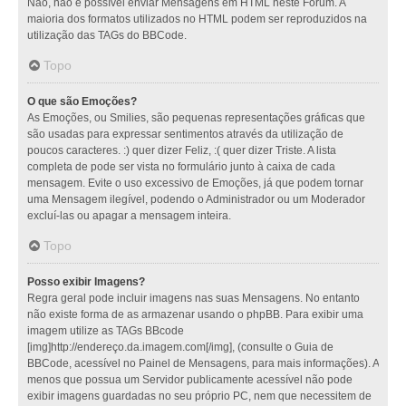
Não, não é possível enviar Mensagens em HTML neste Fórum. A
maioria dos formatos utilizados no HTML podem ser reproduzidos na
utilização das TAGs do BBCode.
Topo
O que são Emoções?
As Emoções, ou Smilies, são pequenas representações gráficas que
são usadas para expressar sentimentos através da utilização de
poucos caracteres. :) quer dizer Feliz, :( quer dizer Triste. A lista
completa de pode ser vista no formulário junto à caixa de cada
mensagem. Evite o uso excessivo de Emoções, já que podem tornar
uma Mensagem ilegível, podendo o Administrador ou um Moderador
excluí-las ou apagar a mensagem inteira.
Topo
Posso exibir Imagens?
Regra geral pode incluir imagens nas suas Mensagens. No entanto
não existe forma de as armazenar usando o phpBB. Para exibir uma
imagem utilize as TAGs BBcode
[img]http://endereço.da.imagem.com[/img], (consulte o Guia de
BBCode, acessível no Painel de Mensagens, para mais informações). A
menos que possua um Servidor publicamente acessível não pode
exibir imagens guardadas no seu próprio PC, nem que necessitem de