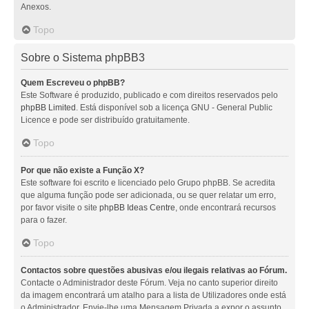
Anexos.
Topo
Sobre o Sistema phpBB3
Quem Escreveu o phpBB?
Este Software é produzido, publicado e com direitos reservados pelo
phpBB Limited
. Está disponível sob a licença GNU - General Public
Licence e pode ser distribuído gratuitamente.
Topo
Por que não existe a Função X?
Este software foi escrito e licenciado pelo Grupo phpBB. Se acredita
que alguma função pode ser adicionada, ou se quer relatar um erro,
por favor visite o site
phpBB Ideas Centre
, onde encontrará recursos
para o fazer.
Topo
Contactos sobre questões abusivas e/ou ilegais relativas ao Fórum.
Contacte o Administrador deste Fórum. Veja no canto superior direito
da imagem encontrará um atalho para a lista de Utilizadores onde está
o Administrador. Envie-lhe uma Mensagem Privada a expor o assunto.