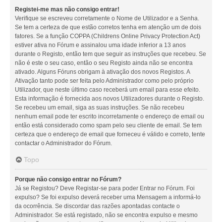
Registei-me mas não consigo entrar!
Verifique se escreveu corretamente o Nome de Utilizador e a Senha.
Se tem a certeza de que estão corretos tenha em atenção um de dois
fatores. Se a função COPPA (Childrens Online Privacy Protection Act)
estiver ativa no Fórum e assinalou uma idade inferior a 13 anos
durante o Registo, então tem que seguir as instruções que recebeu. Se
não é este o seu caso, então o seu Registo ainda não se encontra
ativado. Alguns Fóruns obrigam à ativação dos novos Registos. A
Ativação tanto pode ser feita pelo Administrador como pelo próprio
Utilizador, que neste último caso receberá um email para esse efeito.
Esta informação é fornecida aos novos Utilizadores durante o Registo.
Se recebeu um email, siga as suas instruções. Se não recebeu
nenhum email pode ter escrito incorretamente o endereço de email ou
então está considerado como spam pelo seu cliente de email. Se tem
certeza que o endereço de email que forneceu é válido e correto, tente
contactar o Administrador do Fórum.
Topo
Porque não consigo entrar no Fórum?
Já se Registou? Deve Registar-se para poder Entrar no Fórum. Foi
expulso? Se foi expulso deverá receber uma Mensagem a informá-lo
da ocorrência. Se discordar das razões apontadas contacte o
Administrador. Se está registado, não se encontra expulso e mesmo