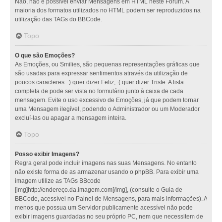
Não, não é possível enviar Mensagens em HTML neste Fórum. A
maioria dos formatos utilizados no HTML podem ser reproduzidos na
utilização das TAGs do BBCode.
Topo
O que são Emoções?
As Emoções, ou Smilies, são pequenas representações gráficas que
são usadas para expressar sentimentos através da utilização de
poucos caracteres. :) quer dizer Feliz, :( quer dizer Triste. A lista
completa de pode ser vista no formulário junto à caixa de cada
mensagem. Evite o uso excessivo de Emoções, já que podem tornar
uma Mensagem ilegível, podendo o Administrador ou um Moderador
excluí-las ou apagar a mensagem inteira.
Topo
Posso exibir Imagens?
Regra geral pode incluir imagens nas suas Mensagens. No entanto
não existe forma de as armazenar usando o phpBB. Para exibir uma
imagem utilize as TAGs BBcode
[img]http://endereço.da.imagem.com[/img], (consulte o Guia de
BBCode, acessível no Painel de Mensagens, para mais informações). A
menos que possua um Servidor publicamente acessível não pode
exibir imagens guardadas no seu próprio PC, nem que necessitem de