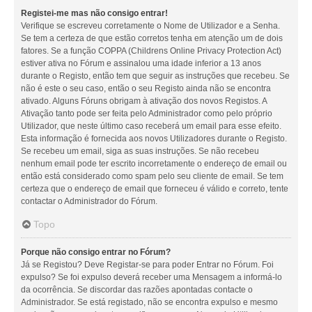
Registei-me mas não consigo entrar!
Verifique se escreveu corretamente o Nome de Utilizador e a Senha.
Se tem a certeza de que estão corretos tenha em atenção um de dois
fatores. Se a função COPPA (Childrens Online Privacy Protection Act)
estiver ativa no Fórum e assinalou uma idade inferior a 13 anos
durante o Registo, então tem que seguir as instruções que recebeu. Se
não é este o seu caso, então o seu Registo ainda não se encontra
ativado. Alguns Fóruns obrigam à ativação dos novos Registos. A
Ativação tanto pode ser feita pelo Administrador como pelo próprio
Utilizador, que neste último caso receberá um email para esse efeito.
Esta informação é fornecida aos novos Utilizadores durante o Registo.
Se recebeu um email, siga as suas instruções. Se não recebeu
nenhum email pode ter escrito incorretamente o endereço de email ou
então está considerado como spam pelo seu cliente de email. Se tem
certeza que o endereço de email que forneceu é válido e correto, tente
contactar o Administrador do Fórum.
Topo
Porque não consigo entrar no Fórum?
Já se Registou? Deve Registar-se para poder Entrar no Fórum. Foi
expulso? Se foi expulso deverá receber uma Mensagem a informá-lo
da ocorrência. Se discordar das razões apontadas contacte o
Administrador. Se está registado, não se encontra expulso e mesmo