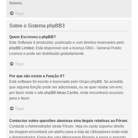
Anexos.
Topo
Sobre o Sistema phpBB3
Quem Escreveu o phpBB?
Este Software é produzido, publicado e com direitos reservados pelo
phpBB Limited
. Está disponível sob a licença GNU - General Public
Licence e pode ser distribuído gratuitamente.
Topo
Por que não existe a Função X?
Este software foi escrito e licenciado pelo Grupo phpBB. Se acredita
que alguma função pode ser adicionada, ou se quer relatar um erro,
por favor visite o site
phpBB Ideas Centre
, onde encontrará recursos
para o fazer.
Topo
Contactos sobre questões abusivas e/ou ilegais relativas ao Fórum.
Contacte o Administrador deste Fórum. Veja no canto superior direito
da imagem encontrará um atalho para a lista de Utilizadores onde está
o Administrador. Envie-lhe uma Mensagem Privada a expor o assunto.