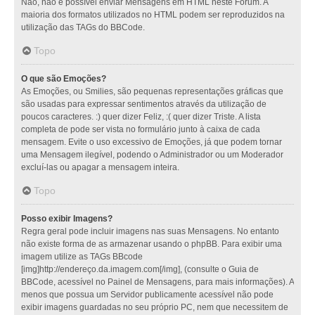
Não, não é possível enviar Mensagens em HTML neste Fórum. A
maioria dos formatos utilizados no HTML podem ser reproduzidos na
utilização das TAGs do BBCode.
Topo
O que são Emoções?
As Emoções, ou Smilies, são pequenas representações gráficas que
são usadas para expressar sentimentos através da utilização de
poucos caracteres. :) quer dizer Feliz, :( quer dizer Triste. A lista
completa de pode ser vista no formulário junto à caixa de cada
mensagem. Evite o uso excessivo de Emoções, já que podem tornar
uma Mensagem ilegível, podendo o Administrador ou um Moderador
excluí-las ou apagar a mensagem inteira.
Topo
Posso exibir Imagens?
Regra geral pode incluir imagens nas suas Mensagens. No entanto
não existe forma de as armazenar usando o phpBB. Para exibir uma
imagem utilize as TAGs BBcode
[img]http://endereço.da.imagem.com[/img], (consulte o Guia de
BBCode, acessível no Painel de Mensagens, para mais informações). A
menos que possua um Servidor publicamente acessível não pode
exibir imagens guardadas no seu próprio PC, nem que necessitem de