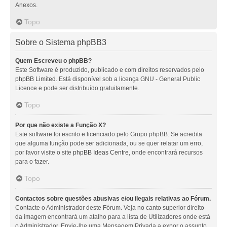
Anexos.
Topo
Sobre o Sistema phpBB3
Quem Escreveu o phpBB?
Este Software é produzido, publicado e com direitos reservados pelo
phpBB Limited
. Está disponível sob a licença GNU - General Public
Licence e pode ser distribuído gratuitamente.
Topo
Por que não existe a Função X?
Este software foi escrito e licenciado pelo Grupo phpBB. Se acredita
que alguma função pode ser adicionada, ou se quer relatar um erro,
por favor visite o site
phpBB Ideas Centre
, onde encontrará recursos
para o fazer.
Topo
Contactos sobre questões abusivas e/ou ilegais relativas ao Fórum.
Contacte o Administrador deste Fórum. Veja no canto superior direito
da imagem encontrará um atalho para a lista de Utilizadores onde está
o Administrador. Envie-lhe uma Mensagem Privada a expor o assunto.