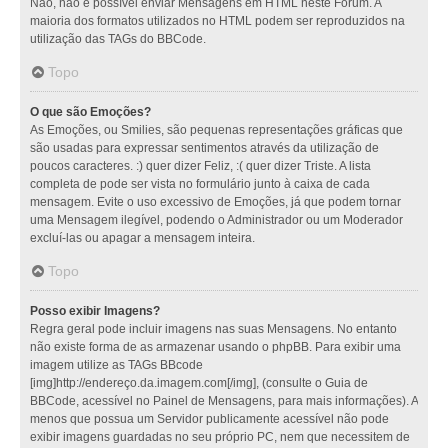
Não, não é possível enviar Mensagens em HTML neste Fórum. A
maioria dos formatos utilizados no HTML podem ser reproduzidos na
utilização das TAGs do BBCode.
Topo
O que são Emoções?
As Emoções, ou Smilies, são pequenas representações gráficas que
são usadas para expressar sentimentos através da utilização de
poucos caracteres. :) quer dizer Feliz, :( quer dizer Triste. A lista
completa de pode ser vista no formulário junto à caixa de cada
mensagem. Evite o uso excessivo de Emoções, já que podem tornar
uma Mensagem ilegível, podendo o Administrador ou um Moderador
excluí-las ou apagar a mensagem inteira.
Topo
Posso exibir Imagens?
Regra geral pode incluir imagens nas suas Mensagens. No entanto
não existe forma de as armazenar usando o phpBB. Para exibir uma
imagem utilize as TAGs BBcode
[img]http://endereço.da.imagem.com[/img], (consulte o Guia de
BBCode, acessível no Painel de Mensagens, para mais informações). A
menos que possua um Servidor publicamente acessível não pode
exibir imagens guardadas no seu próprio PC, nem que necessitem de