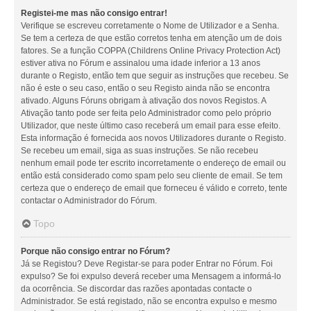
Registei-me mas não consigo entrar!
Verifique se escreveu corretamente o Nome de Utilizador e a Senha.
Se tem a certeza de que estão corretos tenha em atenção um de dois
fatores. Se a função COPPA (Childrens Online Privacy Protection Act)
estiver ativa no Fórum e assinalou uma idade inferior a 13 anos
durante o Registo, então tem que seguir as instruções que recebeu. Se
não é este o seu caso, então o seu Registo ainda não se encontra
ativado. Alguns Fóruns obrigam à ativação dos novos Registos. A
Ativação tanto pode ser feita pelo Administrador como pelo próprio
Utilizador, que neste último caso receberá um email para esse efeito.
Esta informação é fornecida aos novos Utilizadores durante o Registo.
Se recebeu um email, siga as suas instruções. Se não recebeu
nenhum email pode ter escrito incorretamente o endereço de email ou
então está considerado como spam pelo seu cliente de email. Se tem
certeza que o endereço de email que forneceu é válido e correto, tente
contactar o Administrador do Fórum.
Topo
Porque não consigo entrar no Fórum?
Já se Registou? Deve Registar-se para poder Entrar no Fórum. Foi
expulso? Se foi expulso deverá receber uma Mensagem a informá-lo
da ocorrência. Se discordar das razões apontadas contacte o
Administrador. Se está registado, não se encontra expulso e mesmo