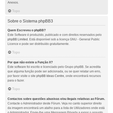
Anexos.
Topo
Sobre o Sistema phpBB3
Quem Escreveu o phpBB?
Este Software é produzido, publicado e com direitos reservados pelo
phpBB Limited
. Está disponível sob a licença GNU - General Public
Licence e pode ser distribuído gratuitamente.
Topo
Por que não existe a Função X?
Este software foi escrito e licenciado pelo Grupo phpBB. Se acredita
que alguma função pode ser adicionada, ou se quer relatar um erro,
por favor visite o site
phpBB Ideas Centre
, onde encontrará recursos
para o fazer.
Topo
Contactos sobre questões abusivas e/ou ilegais relativas ao Fórum.
Contacte o Administrador deste Fórum. Veja no canto superior direito
da imagem encontrará um atalho para a lista de Utilizadores onde está
o Administrador. Envie-lhe uma Mensagem Privada a expor o assunto.