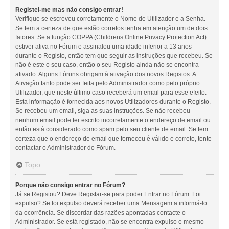
Registei-me mas não consigo entrar!
Verifique se escreveu corretamente o Nome de Utilizador e a Senha.
Se tem a certeza de que estão corretos tenha em atenção um de dois
fatores. Se a função COPPA (Childrens Online Privacy Protection Act)
estiver ativa no Fórum e assinalou uma idade inferior a 13 anos
durante o Registo, então tem que seguir as instruções que recebeu. Se
não é este o seu caso, então o seu Registo ainda não se encontra
ativado. Alguns Fóruns obrigam à ativação dos novos Registos. A
Ativação tanto pode ser feita pelo Administrador como pelo próprio
Utilizador, que neste último caso receberá um email para esse efeito.
Esta informação é fornecida aos novos Utilizadores durante o Registo.
Se recebeu um email, siga as suas instruções. Se não recebeu
nenhum email pode ter escrito incorretamente o endereço de email ou
então está considerado como spam pelo seu cliente de email. Se tem
certeza que o endereço de email que forneceu é válido e correto, tente
contactar o Administrador do Fórum.
Topo
Porque não consigo entrar no Fórum?
Já se Registou? Deve Registar-se para poder Entrar no Fórum. Foi
expulso? Se foi expulso deverá receber uma Mensagem a informá-lo
da ocorrência. Se discordar das razões apontadas contacte o
Administrador. Se está registado, não se encontra expulso e mesmo