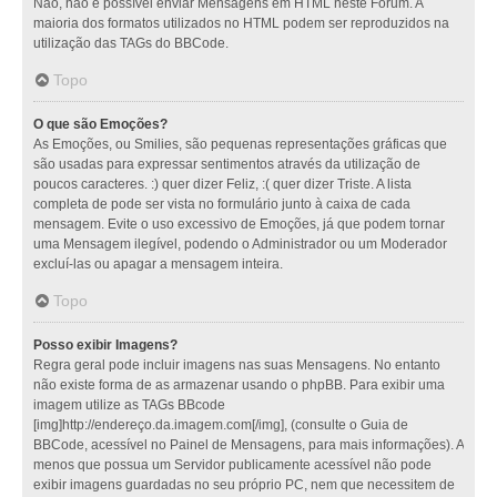
Não, não é possível enviar Mensagens em HTML neste Fórum. A
maioria dos formatos utilizados no HTML podem ser reproduzidos na
utilização das TAGs do BBCode.
Topo
O que são Emoções?
As Emoções, ou Smilies, são pequenas representações gráficas que
são usadas para expressar sentimentos através da utilização de
poucos caracteres. :) quer dizer Feliz, :( quer dizer Triste. A lista
completa de pode ser vista no formulário junto à caixa de cada
mensagem. Evite o uso excessivo de Emoções, já que podem tornar
uma Mensagem ilegível, podendo o Administrador ou um Moderador
excluí-las ou apagar a mensagem inteira.
Topo
Posso exibir Imagens?
Regra geral pode incluir imagens nas suas Mensagens. No entanto
não existe forma de as armazenar usando o phpBB. Para exibir uma
imagem utilize as TAGs BBcode
[img]http://endereço.da.imagem.com[/img], (consulte o Guia de
BBCode, acessível no Painel de Mensagens, para mais informações). A
menos que possua um Servidor publicamente acessível não pode
exibir imagens guardadas no seu próprio PC, nem que necessitem de