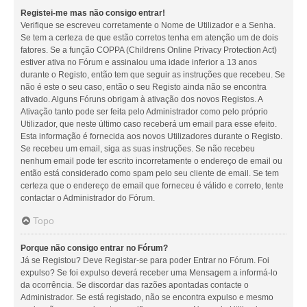
Registei-me mas não consigo entrar!
Verifique se escreveu corretamente o Nome de Utilizador e a Senha.
Se tem a certeza de que estão corretos tenha em atenção um de dois
fatores. Se a função COPPA (Childrens Online Privacy Protection Act)
estiver ativa no Fórum e assinalou uma idade inferior a 13 anos
durante o Registo, então tem que seguir as instruções que recebeu. Se
não é este o seu caso, então o seu Registo ainda não se encontra
ativado. Alguns Fóruns obrigam à ativação dos novos Registos. A
Ativação tanto pode ser feita pelo Administrador como pelo próprio
Utilizador, que neste último caso receberá um email para esse efeito.
Esta informação é fornecida aos novos Utilizadores durante o Registo.
Se recebeu um email, siga as suas instruções. Se não recebeu
nenhum email pode ter escrito incorretamente o endereço de email ou
então está considerado como spam pelo seu cliente de email. Se tem
certeza que o endereço de email que forneceu é válido e correto, tente
contactar o Administrador do Fórum.
Topo
Porque não consigo entrar no Fórum?
Já se Registou? Deve Registar-se para poder Entrar no Fórum. Foi
expulso? Se foi expulso deverá receber uma Mensagem a informá-lo
da ocorrência. Se discordar das razões apontadas contacte o
Administrador. Se está registado, não se encontra expulso e mesmo