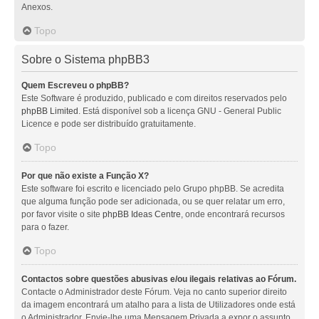
Anexos.
Topo
Sobre o Sistema phpBB3
Quem Escreveu o phpBB?
Este Software é produzido, publicado e com direitos reservados pelo
phpBB Limited
. Está disponível sob a licença GNU - General Public
Licence e pode ser distribuído gratuitamente.
Topo
Por que não existe a Função X?
Este software foi escrito e licenciado pelo Grupo phpBB. Se acredita
que alguma função pode ser adicionada, ou se quer relatar um erro,
por favor visite o site
phpBB Ideas Centre
, onde encontrará recursos
para o fazer.
Topo
Contactos sobre questões abusivas e/ou ilegais relativas ao Fórum.
Contacte o Administrador deste Fórum. Veja no canto superior direito
da imagem encontrará um atalho para a lista de Utilizadores onde está
o Administrador. Envie-lhe uma Mensagem Privada a expor o assunto.