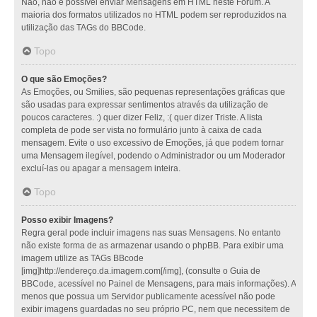
Não, não é possível enviar Mensagens em HTML neste Fórum. A
maioria dos formatos utilizados no HTML podem ser reproduzidos na
utilização das TAGs do BBCode.
Topo
O que são Emoções?
As Emoções, ou Smilies, são pequenas representações gráficas que
são usadas para expressar sentimentos através da utilização de
poucos caracteres. :) quer dizer Feliz, :( quer dizer Triste. A lista
completa de pode ser vista no formulário junto à caixa de cada
mensagem. Evite o uso excessivo de Emoções, já que podem tornar
uma Mensagem ilegível, podendo o Administrador ou um Moderador
excluí-las ou apagar a mensagem inteira.
Topo
Posso exibir Imagens?
Regra geral pode incluir imagens nas suas Mensagens. No entanto
não existe forma de as armazenar usando o phpBB. Para exibir uma
imagem utilize as TAGs BBcode
[img]http://endereço.da.imagem.com[/img], (consulte o Guia de
BBCode, acessível no Painel de Mensagens, para mais informações). A
menos que possua um Servidor publicamente acessível não pode
exibir imagens guardadas no seu próprio PC, nem que necessitem de