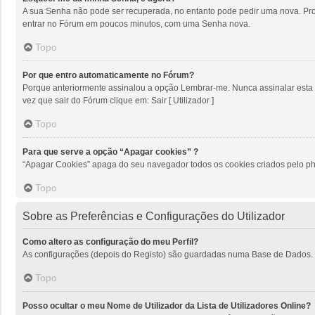
A sua Senha não pode ser recuperada, no entanto pode pedir uma nova. Proc
entrar no Fórum em poucos minutos, com uma Senha nova.
Topo
Por que entro automaticamente no Fórum?
Porque anteriormente assinalou a opção Lembrar-me. Nunca assinalar esta op
vez que sair do Fórum clique em: Sair [ Utilizador ]
Topo
Para que serve a opção “Apagar cookies” ?
“Apagar Cookies” apaga do seu navegador todos os cookies criados pelo ph
Topo
Sobre as Preferências e Configurações do Utilizador
Como altero as configuração do meu Perfil?
As configurações (depois do Registo) são guardadas numa Base de Dados. Par
Topo
Posso ocultar o meu Nome de Utilizador da Lista de Utilizadores Online?