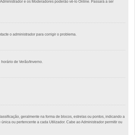
 Administrador e os Moderadores poderão vê-lo Online. Passará a ser
ntacte o administrador para corrigir o problema.
 horário de Verão/Inverno.
ficação, geralmente na forma de blocos, estrelas ou pontos, indicando a
nica ou pertencente a cada Utilizador. Cabe ao Administrador permitir ou