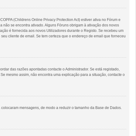
COPPA (Childrens Online Privacy Protection Act) estiver ativa no Fórum e
nda não se encontra ativado. Alguns Fóruns obrigam à ativação dos novos
ormação é fornecida aos novos Utilizadores durante o Registo. Se recebeu um
 seu cliente de email. Se tem certeza que o endereço de email que forneceu
rdar das razões apontadas contacte o Administrador. Se está registado,
. Se mesmo assim, não encontra uma explicação para a situação, contacte o
unca colocaram mensagens, de modo a reduzir o tamanho da Base de Dados.