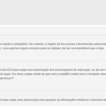
egisto é obrigatório. No entanto; o registo dá-lhe acesso a ferramentas adicionai
c. Leva apenas alguns minutos para se registar, daí ser recomendável que o faça.
Lei dos EUA que exige uma autorização dos encarregados de educação, ou de um re
nto legal. Por favor, esteja ciente de que nem o phpBB Limited nem o fundador d
te fórum?”.
UA que exige uma autorização para guardar as informações relativas a menores d