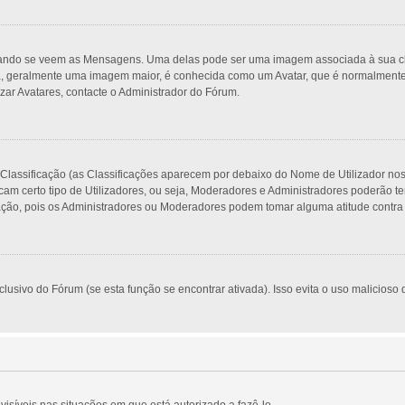
do se veem as Mensagens. Uma delas pode ser uma imagem associada à sua classi
, geralmente uma imagem maior, é conhecida como um Avatar, que é normalmente ú
zar Avatares, contacte o Administrador do Fórum.
 Classificação (as Classificações aparecem por debaixo do Nome de Utilizador no
am certo tipo de Utilizadores, ou seja, Moderadores e Administradores poderão t
o, pois os Administradores ou Moderadores podem tomar alguma atitude contra si
usivo do Fórum (se esta função se encontrar ativada). Isso evita o uso malicioso d
visíveis nas situações em que está autorizado a fazê-lo.