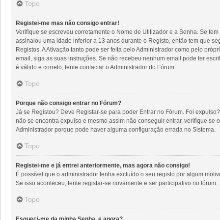
Topo
Registei-me mas não consigo entrar!
Verifique se escreveu corretamente o Nome de Utilizador e a Senha. Se tem 
assinalou uma idade inferior a 13 anos durante o Registo, então tem que se
Registos. A Ativação tanto pode ser feita pelo Administrador como pelo próp
email, siga as suas instruções. Se não recebeu nenhum email pode ter escr
é válido e correto, tente contactar o Administrador do Fórum.
Topo
Porque não consigo entrar no Fórum?
Já se Registou? Deve Registar-se para poder Entrar no Fórum. Foi expulso?
não se encontra expulso e mesmo assim não conseguir entrar, verifique se 
Administrador porque pode haver alguma configuração errada no Sistema.
Topo
Registei-me e já entrei anteriormente, mas agora não consigo!
É possível que o administrador tenha excluído o seu registo por algum mot
Se isso aconteceu, tente registar-se novamente e ser participativo no fórum.
Topo
Esqueci-me da minha Senha, e agora?