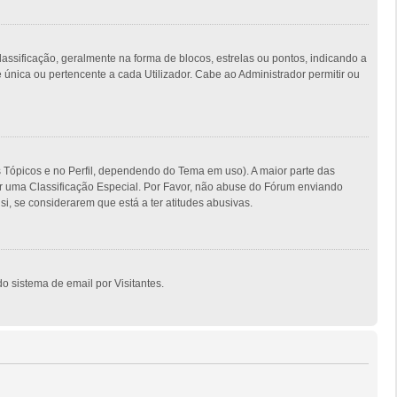
ficação, geralmente na forma de blocos, estrelas ou pontos, indicando a
nica ou pertencente a cada Utilizador. Cabe ao Administrador permitir ou
s Tópicos e no Perfil, dependendo do Tema em uso). A maior parte das
er uma Classificação Especial. Por Favor, não abuse do Fórum enviando
, se considerarem que está a ter atitudes abusivas.
o sistema de email por Visitantes.