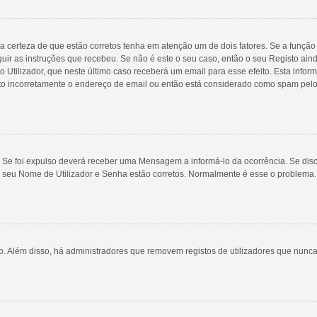
a certeza de que estão corretos tenha em atenção um de dois fatores. Se a função 
guir as instruções que recebeu. Se não é este o seu caso, então o seu Registo ai
rio Utilizador, que neste último caso receberá um email para esse efeito. Esta inf
ito incorretamente o endereço de email ou então está considerado como spam pelo
 Se foi expulso deverá receber uma Mensagem a informá-lo da ocorrência. Se disco
o seu Nome de Utilizador e Senha estão corretos. Normalmente é esse o problema
ivo. Além disso, há administradores que removem registos de utilizadores que n