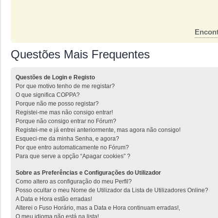
Encont
Questões Mais Frequentes
Questões de Login e Registo
Por que motivo tenho de me registar?
O que significa COPPA?
Porque não me posso registar?
Registei-me mas não consigo entrar!
Porque não consigo entrar no Fórum?
Registei-me e já entrei anteriormente, mas agora não consigo!
Esqueci-me da minha Senha, e agora?
Por que entro automaticamente no Fórum?
Para que serve a opção “Apagar cookies” ?
Sobre as Preferências e Configurações do Utilizador
Como altero as configuração do meu Perfil?
Posso ocultar o meu Nome de Utilizador da Lista de Utilizadores Online?
A Data e Hora estão erradas!
Alterei o Fuso Horário, mas a Data e Hora continuam erradas!,
O meu idioma não está na lista!