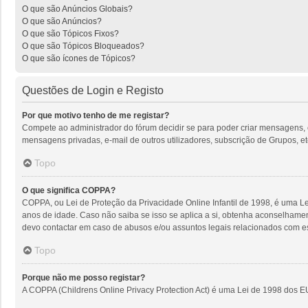
O que são Anúncios Globais?
O que são Anúncios?
O que são Tópicos Fixos?
O que são Tópicos Bloqueados?
O que são ícones de Tópicos?
Questões de Login e Registo
Por que motivo tenho de me registar?
Compete ao administrador do fórum decidir se para poder criar mensagens, o r
mensagens privadas, e-mail de outros utilizadores, subscrição de Grupos, et
Topo
O que significa COPPA?
COPPA, ou Lei de Proteção da Privacidade Online Infantil de 1998, é uma 
anos de idade. Caso não saiba se isso se aplica a si, obtenha aconselhame
devo contactar em caso de abusos e/ou assuntos legais relacionados com es
Topo
Porque não me posso registar?
A COPPA (Childrens Online Privacy Protection Act) é uma Lei de 1998 dos E