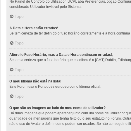
No Painel de Controlo do Utilizador [UCP], aba Preferências, opção Config
considerado Utilizador invisível pelo Sistema.
Topo
A Data e Hora estão erradas!
Se tem certeza de ter definido o fuso horário corretamente e a hora continua e
Topo
Alterei o Fuso Horário, mas a Data e Hora continuam erradas!,
Se tem a certeza que o fuso horário que escolheu é a [GMT] Dublin, Edinbur
Topo
O meu idioma não está na lista!
Este Fórum usa o Português europeu como Idioma oficial.
Topo
O que são as imagens ao lado do meu nome de utilizador?
Há duas imagens que podem aparecer junto com um nome de Utilizador quan
quantidade de mensagens que tenha feito ou o seu estatuto no Fórum. Outra
não o uso de Avatar e definir como podem ser usados. Se não conseguir utili