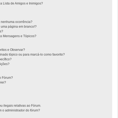
 Lista de Amigos e Inimigos?
m nenhuma ocorrência?
m uma página em branco!?
es?
as Mensagens e Tópicos?
oritos e Observar?
nado tópico ou para marcá-lo como favorito?
ecífico?
ições?
no Fórum?
iei?
u ilegais relativas ao Fórum.
m o administrador do fórum?