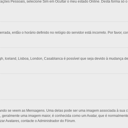
urações Pessoais, selecione Sim em Ocultar o meu estado Online. Desta forma só o
rrada, então o horário definido no relógio do servidor está incorreto. Por favor, co
gh, Iceland, Lisboa, London, Casablanca é possível que seja devido à mudança de
do se veem as Mensagens. Uma delas pode ser uma imagem associada à sua classi
, geralmente uma imagem maior, é conhecida como um Avatar, que é normalmente ú
zar Avatares, contacte o Administrador do Fórum.