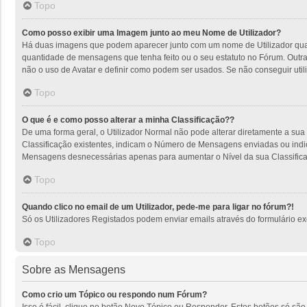
Topo
Como posso exibir uma Imagem junto ao meu Nome de Utilizador?
Há duas imagens que podem aparecer junto com um nome de Utilizador quan
quantidade de mensagens que tenha feito ou o seu estatuto no Fórum. Outra
não o uso de Avatar e definir como podem ser usados. Se não conseguir utili
Topo
O que é e como posso alterar a minha Classificação??
De uma forma geral, o Utilizador Normal não pode alterar diretamente a sua
Classificação existentes, indicam o Número de Mensagens enviadas ou indic
Mensagens desnecessárias apenas para aumentar o Nível da sua Classificaçã
Topo
Quando clico no email de um Utilizador, pede-me para ligar no fórum?!
Só os Utilizadores Registados podem enviar emails através do formulário excl
Topo
Sobre as Mensagens
Como crio um Tópico ou respondo num Fórum?
Isso é fácil, clique no botão Novo Tópico ou Responder. Estes botões só são 