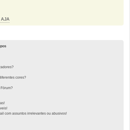
o AJA
upos
zadores?
iferentes cores?
o Fórum?
as!
veis!
l com assuntos irrelevantes ou abusivos!