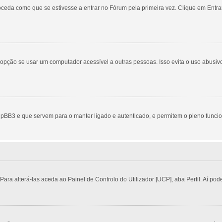
eda como que se estivesse a entrar no Fórum pela primeira vez. Clique em Entrar
ção se usar um computador acessível a outras pessoas. Isso evita o uso abusivo 
pBB3 e que servem para o manter ligado e autenticado, e permitem o pleno funci
a alterá-las aceda ao Painel de Controlo do Utilizador [UCP], aba Perfil. Aí pode