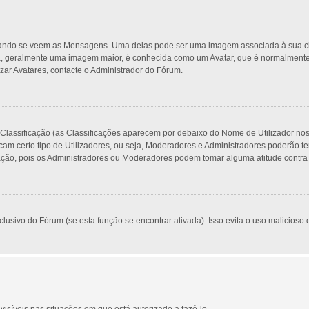
do se veem as Mensagens. Uma delas pode ser uma imagem associada à sua classi
, geralmente uma imagem maior, é conhecida como um Avatar, que é normalmente ú
zar Avatares, contacte o Administrador do Fórum.
 Classificação (as Classificações aparecem por debaixo do Nome de Utilizador no
am certo tipo de Utilizadores, ou seja, Moderadores e Administradores poderão t
o, pois os Administradores ou Moderadores podem tomar alguma atitude contra si
usivo do Fórum (se esta função se encontrar ativada). Isso evita o uso malicioso d
visíveis nas situações em que está autorizado a fazê-lo.