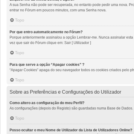
A sua Senha não pode ser recuperada, no entanto pode pedir uma nova. Proc
entrar no Fórum em poucos minutos, com uma Senha nova.
Topo
Por que entro automaticamente no Fórum?
Porque anteriormente assinalou a opção Lembrar-me. Nunca assinalar esta op
vez que sair do Fórum clique em: Sair [ Utilizador ]
Topo
Para que serve a opção “Apagar cookies” ?
“Apagar Cookies” apaga do seu navegador todos os cookies criados pelo ph
Topo
Sobre as Preferências e Configurações do Utilizador
Como altero as configuração do meu Perfil?
As configurações (depois do Registo) são guardadas numa Base de Dados. Par
Topo
Posso ocultar o meu Nome de Utilizador da Lista de Utilizadores Online?