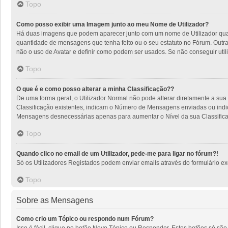
Topo
Como posso exibir uma Imagem junto ao meu Nome de Utilizador?
Há duas imagens que podem aparecer junto com um nome de Utilizador quan
quantidade de mensagens que tenha feito ou o seu estatuto no Fórum. Outra
não o uso de Avatar e definir como podem ser usados. Se não conseguir utili
Topo
O que é e como posso alterar a minha Classificação??
De uma forma geral, o Utilizador Normal não pode alterar diretamente a sua
Classificação existentes, indicam o Número de Mensagens enviadas ou indic
Mensagens desnecessárias apenas para aumentar o Nível da sua Classificaçã
Topo
Quando clico no email de um Utilizador, pede-me para ligar no fórum?!
Só os Utilizadores Registados podem enviar emails através do formulário excl
Topo
Sobre as Mensagens
Como crio um Tópico ou respondo num Fórum?
Isso é fácil, clique no botão Novo Tópico ou Responder. Estes botões só são 