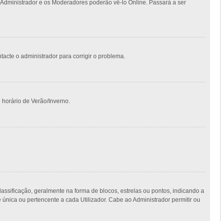
 Administrador e os Moderadores poderão vê-lo Online. Passará a ser
ntacte o administrador para corrigir o problema.
 horário de Verão/Inverno.
ficação, geralmente na forma de blocos, estrelas ou pontos, indicando a
nica ou pertencente a cada Utilizador. Cabe ao Administrador permitir ou