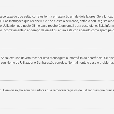
a certeza de que estão corretos tenha em atenção um de dois fatores. Se a função 
guir as instruções que recebeu. Se não é este o seu caso, então o seu Registo ai
rio Utilizador, que neste último caso receberá um email para esse efeito. Esta inf
ito incorretamente o endereço de email ou então está considerado como spam pelo
 Se foi expulso deverá receber uma Mensagem a informá-lo da ocorrência. Se disco
o seu Nome de Utilizador e Senha estão corretos. Normalmente é esse o problema
ivo. Além disso, há administradores que removem registos de utilizadores que n