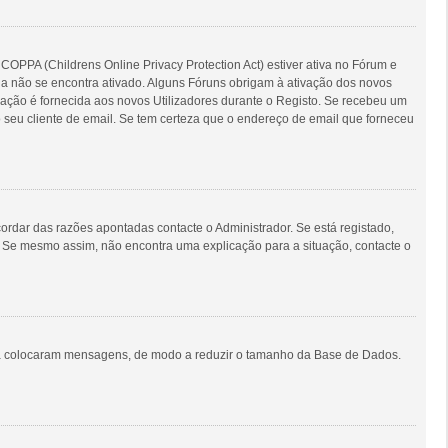
COPPA (Childrens Online Privacy Protection Act) estiver ativa no Fórum e
nda não se encontra ativado. Alguns Fóruns obrigam à ativação dos novos
ormação é fornecida aos novos Utilizadores durante o Registo. Se recebeu um
 seu cliente de email. Se tem certeza que o endereço de email que forneceu
rdar das razões apontadas contacte o Administrador. Se está registado,
. Se mesmo assim, não encontra uma explicação para a situação, contacte o
unca colocaram mensagens, de modo a reduzir o tamanho da Base de Dados.