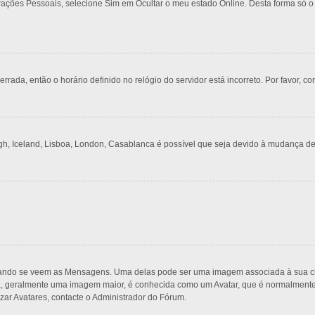
urações Pessoais, selecione Sim em Ocultar o meu estado Online. Desta forma só o
rrada, então o horário definido no relógio do servidor está incorreto. Por favor, co
gh, Iceland, Lisboa, London, Casablanca é possível que seja devido à mudança de
do se veem as Mensagens. Uma delas pode ser uma imagem associada à sua classi
, geralmente uma imagem maior, é conhecida como um Avatar, que é normalmente ú
zar Avatares, contacte o Administrador do Fórum.