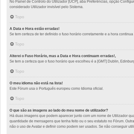
No Painel de Controlo do Utilizador [UCP], aba Preferências, opção Config
considerado Utilizador invisível pelo Sistema.
Topo
A Data e Hora estão erradas!
Se tem certeza de ter definido o fuso horário corretamente e a hora continua e
Topo
Alterei o Fuso Horário, mas a Data e Hora continuam erradas!,
Se tem a certeza que o fuso horário que escolheu é a [GMT] Dublin, Edinbur
Topo
O meu idioma não está na lista!
Este Fórum usa o Português europeu como Idioma oficial.
Topo
O que são as imagens ao lado do meu nome de utilizador?
Há duas imagens que podem aparecer junto com um nome de Utilizador quan
quantidade de mensagens que tenha feito ou o seu estatuto no Fórum. Outra
não o uso de Avatar e definir como podem ser usados. Se não conseguir utili