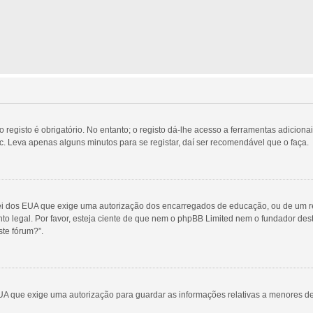
egisto é obrigatório. No entanto; o registo dá-lhe acesso a ferramentas adicionai
c. Leva apenas alguns minutos para se registar, daí ser recomendável que o faça.
Lei dos EUA que exige uma autorização dos encarregados de educação, ou de um re
nto legal. Por favor, esteja ciente de que nem o phpBB Limited nem o fundador d
te fórum?”.
UA que exige uma autorização para guardar as informações relativas a menores d