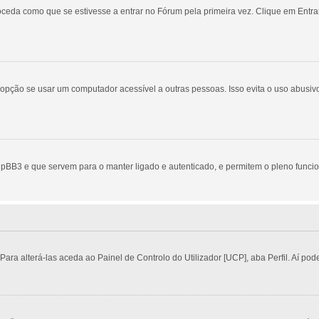
eda como que se estivesse a entrar no Fórum pela primeira vez. Clique em Entrar
ção se usar um computador acessível a outras pessoas. Isso evita o uso abusivo 
pBB3 e que servem para o manter ligado e autenticado, e permitem o pleno funci
a alterá-las aceda ao Painel de Controlo do Utilizador [UCP], aba Perfil. Aí pode