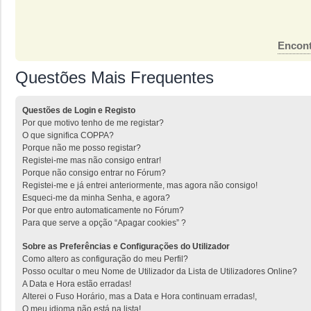
Encont
Questões Mais Frequentes
Questões de Login e Registo
Por que motivo tenho de me registar?
O que significa COPPA?
Porque não me posso registar?
Registei-me mas não consigo entrar!
Porque não consigo entrar no Fórum?
Registei-me e já entrei anteriormente, mas agora não consigo!
Esqueci-me da minha Senha, e agora?
Por que entro automaticamente no Fórum?
Para que serve a opção “Apagar cookies” ?
Sobre as Preferências e Configurações do Utilizador
Como altero as configuração do meu Perfil?
Posso ocultar o meu Nome de Utilizador da Lista de Utilizadores Online?
A Data e Hora estão erradas!
Alterei o Fuso Horário, mas a Data e Hora continuam erradas!,
O meu idioma não está na lista!