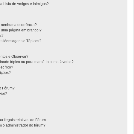
 Lista de Amigos e Inimigos?
m nenhuma ocorrência?
m uma página em branco!?
es?
as Mensagens e Tópicos?
oritos e Observar?
nado tópico ou para marcá-lo como favorito?
ecífico?
ições?
no Fórum?
iei?
u ilegais relativas ao Fórum.
m o administrador do fórum?