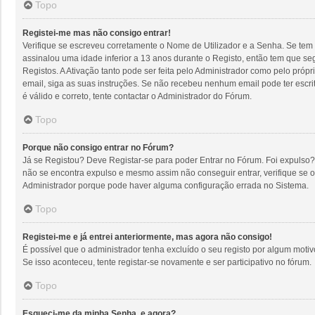
Topo
Registei-me mas não consigo entrar!
Verifique se escreveu corretamente o Nome de Utilizador e a Senha. Se tem 
assinalou uma idade inferior a 13 anos durante o Registo, então tem que se
Registos. A Ativação tanto pode ser feita pelo Administrador como pelo próp
email, siga as suas instruções. Se não recebeu nenhum email pode ter escr
é válido e correto, tente contactar o Administrador do Fórum.
Topo
Porque não consigo entrar no Fórum?
Já se Registou? Deve Registar-se para poder Entrar no Fórum. Foi expulso?
não se encontra expulso e mesmo assim não conseguir entrar, verifique se 
Administrador porque pode haver alguma configuração errada no Sistema.
Topo
Registei-me e já entrei anteriormente, mas agora não consigo!
É possível que o administrador tenha excluído o seu registo por algum mot
Se isso aconteceu, tente registar-se novamente e ser participativo no fórum.
Topo
Esqueci-me da minha Senha, e agora?