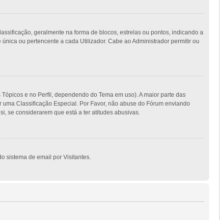
ficação, geralmente na forma de blocos, estrelas ou pontos, indicando a
nica ou pertencente a cada Utilizador. Cabe ao Administrador permitir ou
s Tópicos e no Perfil, dependendo do Tema em uso). A maior parte das
er uma Classificação Especial. Por Favor, não abuse do Fórum enviando
, se considerarem que está a ter atitudes abusivas.
o sistema de email por Visitantes.