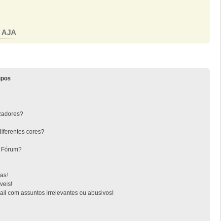
o AJA
upos
zadores?
iferentes cores?
o Fórum?
as!
veis!
l com assuntos irrelevantes ou abusivos!