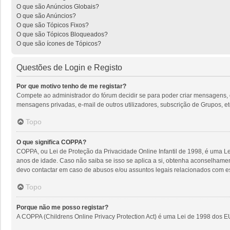
O que são Anúncios Globais?
O que são Anúncios?
O que são Tópicos Fixos?
O que são Tópicos Bloqueados?
O que são ícones de Tópicos?
Questões de Login e Registo
Por que motivo tenho de me registar?
Compete ao administrador do fórum decidir se para poder criar mensagens, o r
mensagens privadas, e-mail de outros utilizadores, subscrição de Grupos, et
Topo
O que significa COPPA?
COPPA, ou Lei de Proteção da Privacidade Online Infantil de 1998, é uma 
anos de idade. Caso não saiba se isso se aplica a si, obtenha aconselhame
devo contactar em caso de abusos e/ou assuntos legais relacionados com es
Topo
Porque não me posso registar?
A COPPA (Childrens Online Privacy Protection Act) é uma Lei de 1998 dos E