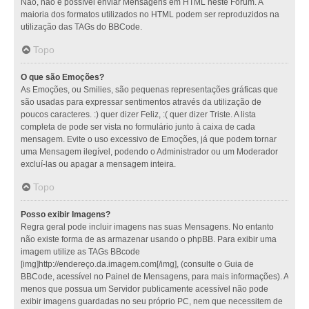
Não, não é possível enviar Mensagens em HTML neste Fórum. A
maioria dos formatos utilizados no HTML podem ser reproduzidos na
utilização das TAGs do BBCode.
Topo
O que são Emoções?
As Emoções, ou Smilies, são pequenas representações gráficas que
são usadas para expressar sentimentos através da utilização de
poucos caracteres. :) quer dizer Feliz, :( quer dizer Triste. A lista
completa de pode ser vista no formulário junto à caixa de cada
mensagem. Evite o uso excessivo de Emoções, já que podem tornar
uma Mensagem ilegível, podendo o Administrador ou um Moderador
excluí-las ou apagar a mensagem inteira.
Topo
Posso exibir Imagens?
Regra geral pode incluir imagens nas suas Mensagens. No entanto
não existe forma de as armazenar usando o phpBB. Para exibir uma
imagem utilize as TAGs BBcode
[img]http://endereço.da.imagem.com[/img], (consulte o Guia de
BBCode, acessível no Painel de Mensagens, para mais informações). A
menos que possua um Servidor publicamente acessível não pode
exibir imagens guardadas no seu próprio PC, nem que necessitem de