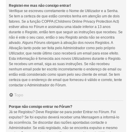
Registei-me mas não consigo entrar!
Verifique se escreveu corretamente o Nome de Utilizador e a Senha.
Se tem a certeza de que estão corretos tenha em atenção um de dois
fatores. Se a função COPPA (Childrens Online Privacy Protection Act)
estiver ativa no Fórum e assinalou uma idade inferior a 13 anos
durante o Registo, então tem que seguir as instruções que recebeu. Se
não é este o seu caso, então o seu Registo ainda não se encontra
ativado. Alguns Fóruns obrigam à ativação dos novos Registos. A
Ativação tanto pode ser feita pelo Administrador como pelo próprio
Utilizador, que neste último caso receberá um email para esse efeito.
Esta informação é fornecida aos novos Utilizadores durante o Registo.
Se recebeu um email, siga as suas instruções. Se não recebeu
nenhum email pode ter escrito incorretamente o endereço de email ou
então está considerado como spam pelo seu cliente de email. Se tem
certeza que o endereço de email que forneceu é válido e correto, tente
contactar o Administrador do Fórum.
Topo
Porque não consigo entrar no Fórum?
Já se Registou? Deve Registar-se para poder Entrar no Fórum. Foi
expulso? Se foi expulso deverá receber uma Mensagem a informá-lo
da ocorrência. Se discordar das razões apontadas contacte o
Administrador. Se está registado, não se encontra expulso e mesmo