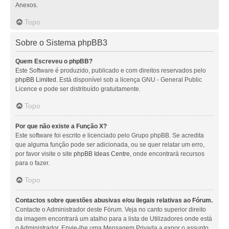
Anexos.
Topo
Sobre o Sistema phpBB3
Quem Escreveu o phpBB?
Este Software é produzido, publicado e com direitos reservados pelo
phpBB Limited
. Está disponível sob a licença GNU - General Public
Licence e pode ser distribuído gratuitamente.
Topo
Por que não existe a Função X?
Este software foi escrito e licenciado pelo Grupo phpBB. Se acredita
que alguma função pode ser adicionada, ou se quer relatar um erro,
por favor visite o site
phpBB Ideas Centre
, onde encontrará recursos
para o fazer.
Topo
Contactos sobre questões abusivas e/ou ilegais relativas ao Fórum.
Contacte o Administrador deste Fórum. Veja no canto superior direito
da imagem encontrará um atalho para a lista de Utilizadores onde está
o Administrador. Envie-lhe uma Mensagem Privada a expor o assunto.