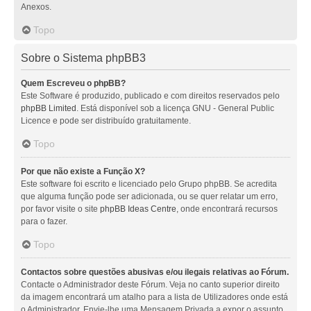
Anexos.
Topo
Sobre o Sistema phpBB3
Quem Escreveu o phpBB?
Este Software é produzido, publicado e com direitos reservados pelo
phpBB Limited
. Está disponível sob a licença GNU - General Public
Licence e pode ser distribuído gratuitamente.
Topo
Por que não existe a Função X?
Este software foi escrito e licenciado pelo Grupo phpBB. Se acredita
que alguma função pode ser adicionada, ou se quer relatar um erro,
por favor visite o site
phpBB Ideas Centre
, onde encontrará recursos
para o fazer.
Topo
Contactos sobre questões abusivas e/ou ilegais relativas ao Fórum.
Contacte o Administrador deste Fórum. Veja no canto superior direito
da imagem encontrará um atalho para a lista de Utilizadores onde está
o Administrador. Envie-lhe uma Mensagem Privada a expor o assunto.