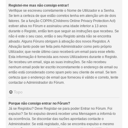
Registei-me mas não consigo entrar!
Verifique se escreveu corretamente o Nome de Utilizador e a Senha.
Se tem a certeza de que estão corretos tenha em atenção um de dois
fatores. Se a função COPPA (Childrens Online Privacy Protection Act)
estiver ativa no Fórum e assinalou uma idade inferior a 13 anos
durante o Registo, então tem que seguir as instruções que recebeu. Se
não é este o seu caso, então o seu Registo ainda não se encontra
ativado. Alguns Fóruns obrigam à ativação dos novos Registos. A
Ativação tanto pode ser feita pelo Administrador como pelo próprio
Utilizador, que neste último caso receberá um email para esse efeito.
Esta informação é fornecida aos novos Utilizadores durante o Registo.
Se recebeu um email, siga as suas instruções. Se não recebeu
nenhum email pode ter escrito incorretamente o endereço de email ou
então está considerado como spam pelo seu cliente de email. Se tem
certeza que o endereço de email que forneceu é válido e correto, tente
contactar o Administrador do Fórum.
Topo
Porque não consigo entrar no Fórum?
Já se Registou? Deve Registar-se para poder Entrar no Fórum. Foi
expulso? Se foi expulso deverá receber uma Mensagem a informá-lo
da ocorrência. Se discordar das razões apontadas contacte o
Administrador. Se está registado, não se encontra expulso e mesmo