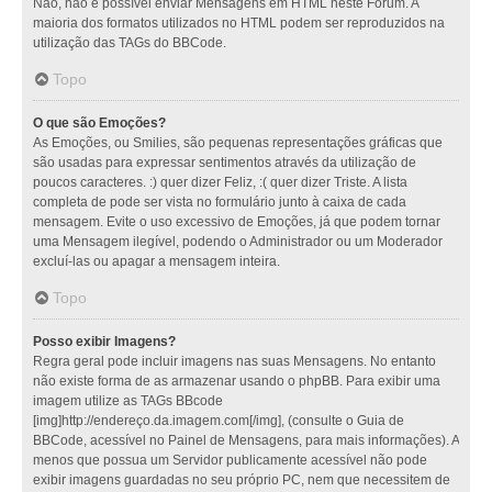
Não, não é possível enviar Mensagens em HTML neste Fórum. A
maioria dos formatos utilizados no HTML podem ser reproduzidos na
utilização das TAGs do BBCode.
Topo
O que são Emoções?
As Emoções, ou Smilies, são pequenas representações gráficas que
são usadas para expressar sentimentos através da utilização de
poucos caracteres. :) quer dizer Feliz, :( quer dizer Triste. A lista
completa de pode ser vista no formulário junto à caixa de cada
mensagem. Evite o uso excessivo de Emoções, já que podem tornar
uma Mensagem ilegível, podendo o Administrador ou um Moderador
excluí-las ou apagar a mensagem inteira.
Topo
Posso exibir Imagens?
Regra geral pode incluir imagens nas suas Mensagens. No entanto
não existe forma de as armazenar usando o phpBB. Para exibir uma
imagem utilize as TAGs BBcode
[img]http://endereço.da.imagem.com[/img], (consulte o Guia de
BBCode, acessível no Painel de Mensagens, para mais informações). A
menos que possua um Servidor publicamente acessível não pode
exibir imagens guardadas no seu próprio PC, nem que necessitem de