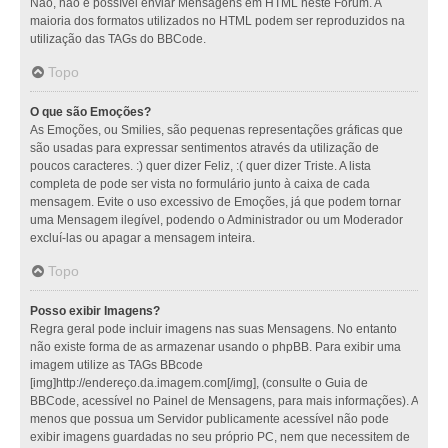
Não, não é possível enviar Mensagens em HTML neste Fórum. A
maioria dos formatos utilizados no HTML podem ser reproduzidos na
utilização das TAGs do BBCode.
Topo
O que são Emoções?
As Emoções, ou Smilies, são pequenas representações gráficas que
são usadas para expressar sentimentos através da utilização de
poucos caracteres. :) quer dizer Feliz, :( quer dizer Triste. A lista
completa de pode ser vista no formulário junto à caixa de cada
mensagem. Evite o uso excessivo de Emoções, já que podem tornar
uma Mensagem ilegível, podendo o Administrador ou um Moderador
excluí-las ou apagar a mensagem inteira.
Topo
Posso exibir Imagens?
Regra geral pode incluir imagens nas suas Mensagens. No entanto
não existe forma de as armazenar usando o phpBB. Para exibir uma
imagem utilize as TAGs BBcode
[img]http://endereço.da.imagem.com[/img], (consulte o Guia de
BBCode, acessível no Painel de Mensagens, para mais informações). A
menos que possua um Servidor publicamente acessível não pode
exibir imagens guardadas no seu próprio PC, nem que necessitem de