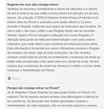
Registei-me mas não consigo entrar!
Verifique se escreveu corretamente o Nome de Utilizador e a Senha.
Se tem a certeza de que estão corretos tenha em atenção um de dois
fatores. Se a função COPPA (Childrens Online Privacy Protection Act)
estiver ativa no Fórum e assinalou uma idade inferior a 13 anos
durante o Registo, então tem que seguir as instruções que recebeu. Se
não é este o seu caso, então o seu Registo ainda não se encontra
ativado. Alguns Fóruns obrigam à ativação dos novos Registos. A
Ativação tanto pode ser feita pelo Administrador como pelo próprio
Utilizador, que neste último caso receberá um email para esse efeito.
Esta informação é fornecida aos novos Utilizadores durante o Registo.
Se recebeu um email, siga as suas instruções. Se não recebeu
nenhum email pode ter escrito incorretamente o endereço de email ou
então está considerado como spam pelo seu cliente de email. Se tem
certeza que o endereço de email que forneceu é válido e correto, tente
contactar o Administrador do Fórum.
Topo
Porque não consigo entrar no Fórum?
Já se Registou? Deve Registar-se para poder Entrar no Fórum. Foi
expulso? Se foi expulso deverá receber uma Mensagem a informá-lo
da ocorrência. Se discordar das razões apontadas contacte o
Administrador. Se está registado, não se encontra expulso e mesmo