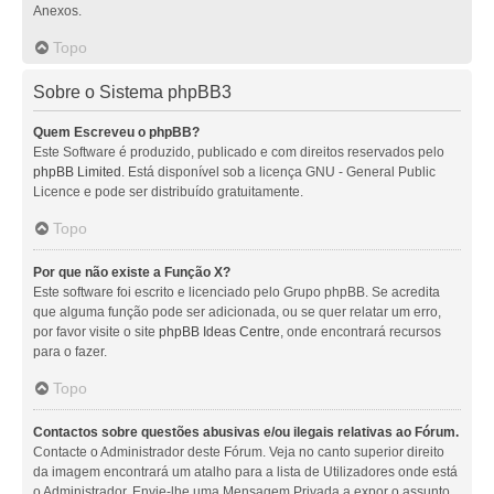
Anexos.
Topo
Sobre o Sistema phpBB3
Quem Escreveu o phpBB?
Este Software é produzido, publicado e com direitos reservados pelo
phpBB Limited
. Está disponível sob a licença GNU - General Public
Licence e pode ser distribuído gratuitamente.
Topo
Por que não existe a Função X?
Este software foi escrito e licenciado pelo Grupo phpBB. Se acredita
que alguma função pode ser adicionada, ou se quer relatar um erro,
por favor visite o site
phpBB Ideas Centre
, onde encontrará recursos
para o fazer.
Topo
Contactos sobre questões abusivas e/ou ilegais relativas ao Fórum.
Contacte o Administrador deste Fórum. Veja no canto superior direito
da imagem encontrará um atalho para a lista de Utilizadores onde está
o Administrador. Envie-lhe uma Mensagem Privada a expor o assunto.