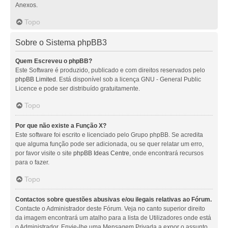
Anexos.
Topo
Sobre o Sistema phpBB3
Quem Escreveu o phpBB?
Este Software é produzido, publicado e com direitos reservados pelo
phpBB Limited
. Está disponível sob a licença GNU - General Public
Licence e pode ser distribuído gratuitamente.
Topo
Por que não existe a Função X?
Este software foi escrito e licenciado pelo Grupo phpBB. Se acredita
que alguma função pode ser adicionada, ou se quer relatar um erro,
por favor visite o site
phpBB Ideas Centre
, onde encontrará recursos
para o fazer.
Topo
Contactos sobre questões abusivas e/ou ilegais relativas ao Fórum.
Contacte o Administrador deste Fórum. Veja no canto superior direito
da imagem encontrará um atalho para a lista de Utilizadores onde está
o Administrador. Envie-lhe uma Mensagem Privada a expor o assunto.