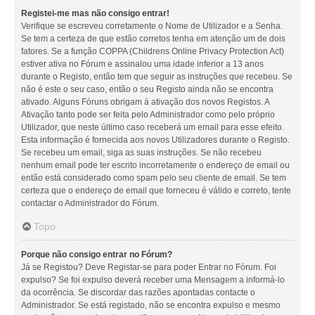
Registei-me mas não consigo entrar!
Verifique se escreveu corretamente o Nome de Utilizador e a Senha.
Se tem a certeza de que estão corretos tenha em atenção um de dois
fatores. Se a função COPPA (Childrens Online Privacy Protection Act)
estiver ativa no Fórum e assinalou uma idade inferior a 13 anos
durante o Registo, então tem que seguir as instruções que recebeu. Se
não é este o seu caso, então o seu Registo ainda não se encontra
ativado. Alguns Fóruns obrigam à ativação dos novos Registos. A
Ativação tanto pode ser feita pelo Administrador como pelo próprio
Utilizador, que neste último caso receberá um email para esse efeito.
Esta informação é fornecida aos novos Utilizadores durante o Registo.
Se recebeu um email, siga as suas instruções. Se não recebeu
nenhum email pode ter escrito incorretamente o endereço de email ou
então está considerado como spam pelo seu cliente de email. Se tem
certeza que o endereço de email que forneceu é válido e correto, tente
contactar o Administrador do Fórum.
Topo
Porque não consigo entrar no Fórum?
Já se Registou? Deve Registar-se para poder Entrar no Fórum. Foi
expulso? Se foi expulso deverá receber uma Mensagem a informá-lo
da ocorrência. Se discordar das razões apontadas contacte o
Administrador. Se está registado, não se encontra expulso e mesmo