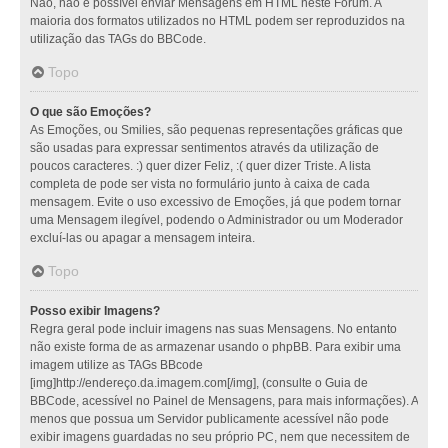
Não, não é possível enviar Mensagens em HTML neste Fórum. A
maioria dos formatos utilizados no HTML podem ser reproduzidos na
utilização das TAGs do BBCode.
Topo
O que são Emoções?
As Emoções, ou Smilies, são pequenas representações gráficas que
são usadas para expressar sentimentos através da utilização de
poucos caracteres. :) quer dizer Feliz, :( quer dizer Triste. A lista
completa de pode ser vista no formulário junto à caixa de cada
mensagem. Evite o uso excessivo de Emoções, já que podem tornar
uma Mensagem ilegível, podendo o Administrador ou um Moderador
excluí-las ou apagar a mensagem inteira.
Topo
Posso exibir Imagens?
Regra geral pode incluir imagens nas suas Mensagens. No entanto
não existe forma de as armazenar usando o phpBB. Para exibir uma
imagem utilize as TAGs BBcode
[img]http://endereço.da.imagem.com[/img], (consulte o Guia de
BBCode, acessível no Painel de Mensagens, para mais informações). A
menos que possua um Servidor publicamente acessível não pode
exibir imagens guardadas no seu próprio PC, nem que necessitem de