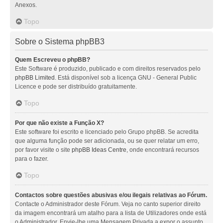
Anexos.
Topo
Sobre o Sistema phpBB3
Quem Escreveu o phpBB?
Este Software é produzido, publicado e com direitos reservados pelo
phpBB Limited
. Está disponível sob a licença GNU - General Public
Licence e pode ser distribuído gratuitamente.
Topo
Por que não existe a Função X?
Este software foi escrito e licenciado pelo Grupo phpBB. Se acredita
que alguma função pode ser adicionada, ou se quer relatar um erro,
por favor visite o site
phpBB Ideas Centre
, onde encontrará recursos
para o fazer.
Topo
Contactos sobre questões abusivas e/ou ilegais relativas ao Fórum.
Contacte o Administrador deste Fórum. Veja no canto superior direito
da imagem encontrará um atalho para a lista de Utilizadores onde está
o Administrador. Envie-lhe uma Mensagem Privada a expor o assunto.