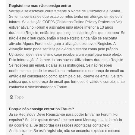
Registei-me mas não consigo entrar!
Verifique se escreveu corretamente o Nome de Utilizador e a Senha.
Se tem a certeza de que estão corretos tenha em atenção um de dois
fatores. Se a função COPPA (Childrens Online Privacy Protection Act)
estiver ativa no Fórum e assinalou uma idade inferior a 13 anos
durante o Registo, então tem que seguir as instruções que recebeu. Se
não é este o seu caso, então o seu Registo ainda não se encontra
ativado. Alguns Fóruns obrigam à ativação dos novos Registos. A
Ativação tanto pode ser feita pelo Administrador como pelo próprio
Utilizador, que neste último caso receberá um email para esse efeito.
Esta informação é fornecida aos novos Utilizadores durante o Registo.
Se recebeu um email, siga as suas instruções. Se não recebeu
nenhum email pode ter escrito incorretamente o endereço de email ou
então está considerado como spam pelo seu cliente de email. Se tem
certeza que o endereço de email que forneceu é válido e correto, tente
contactar o Administrador do Fórum.
Topo
Porque não consigo entrar no Fórum?
Já se Registou? Deve Registar-se para poder Entrar no Fórum. Foi
expulso? Se foi expulso deverá receber uma Mensagem a informá-lo
da ocorrência. Se discordar das razões apontadas contacte o
Administrador. Se está registado, não se encontra expulso e mesmo