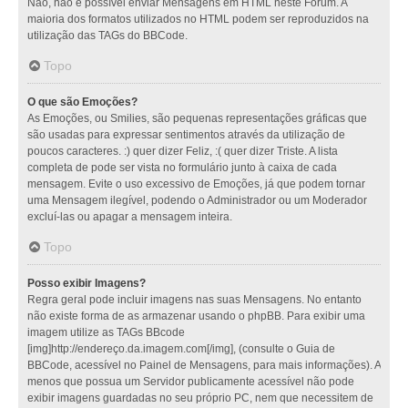
Não, não é possível enviar Mensagens em HTML neste Fórum. A
maioria dos formatos utilizados no HTML podem ser reproduzidos na
utilização das TAGs do BBCode.
Topo
O que são Emoções?
As Emoções, ou Smilies, são pequenas representações gráficas que
são usadas para expressar sentimentos através da utilização de
poucos caracteres. :) quer dizer Feliz, :( quer dizer Triste. A lista
completa de pode ser vista no formulário junto à caixa de cada
mensagem. Evite o uso excessivo de Emoções, já que podem tornar
uma Mensagem ilegível, podendo o Administrador ou um Moderador
excluí-las ou apagar a mensagem inteira.
Topo
Posso exibir Imagens?
Regra geral pode incluir imagens nas suas Mensagens. No entanto
não existe forma de as armazenar usando o phpBB. Para exibir uma
imagem utilize as TAGs BBcode
[img]http://endereço.da.imagem.com[/img], (consulte o Guia de
BBCode, acessível no Painel de Mensagens, para mais informações). A
menos que possua um Servidor publicamente acessível não pode
exibir imagens guardadas no seu próprio PC, nem que necessitem de