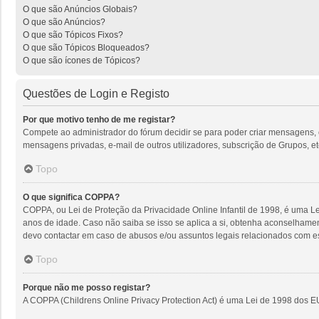
O que são Anúncios Globais?
O que são Anúncios?
O que são Tópicos Fixos?
O que são Tópicos Bloqueados?
O que são ícones de Tópicos?
Questões de Login e Registo
Por que motivo tenho de me registar?
Compete ao administrador do fórum decidir se para poder criar mensagens, o r
mensagens privadas, e-mail de outros utilizadores, subscrição de Grupos, et
Topo
O que significa COPPA?
COPPA, ou Lei de Proteção da Privacidade Online Infantil de 1998, é uma 
anos de idade. Caso não saiba se isso se aplica a si, obtenha aconselhame
devo contactar em caso de abusos e/ou assuntos legais relacionados com es
Topo
Porque não me posso registar?
A COPPA (Childrens Online Privacy Protection Act) é uma Lei de 1998 dos E