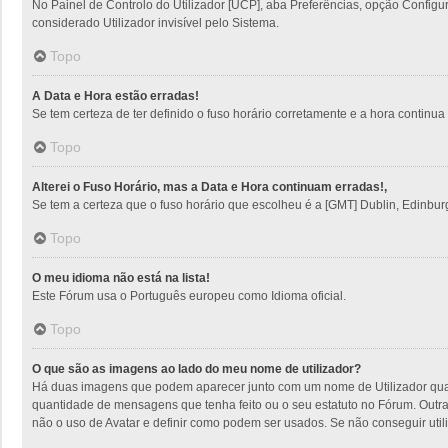
No Painel de Controlo do Utilizador [UCP], aba Preferências, opção Config
considerado Utilizador invisível pelo Sistema.
Topo
A Data e Hora estão erradas!
Se tem certeza de ter definido o fuso horário corretamente e a hora continua e
Topo
Alterei o Fuso Horário, mas a Data e Hora continuam erradas!,
Se tem a certeza que o fuso horário que escolheu é a [GMT] Dublin, Edinbur
Topo
O meu idioma não está na lista!
Este Fórum usa o Português europeu como Idioma oficial.
Topo
O que são as imagens ao lado do meu nome de utilizador?
Há duas imagens que podem aparecer junto com um nome de Utilizador quan
quantidade de mensagens que tenha feito ou o seu estatuto no Fórum. Outra
não o uso de Avatar e definir como podem ser usados. Se não conseguir utili