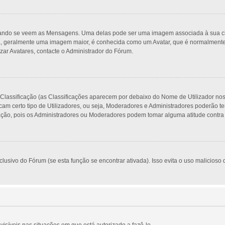
do se veem as Mensagens. Uma delas pode ser uma imagem associada à sua classi
, geralmente uma imagem maior, é conhecida como um Avatar, que é normalmente ú
zar Avatares, contacte o Administrador do Fórum.
 Classificação (as Classificações aparecem por debaixo do Nome de Utilizador no
am certo tipo de Utilizadores, ou seja, Moderadores e Administradores poderão t
o, pois os Administradores ou Moderadores podem tomar alguma atitude contra si
usivo do Fórum (se esta função se encontrar ativada). Isso evita o uso malicioso d
visíveis nas situações em que está autorizado a fazê-lo.