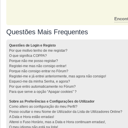
Encont
Questões Mais Frequentes
Questões de Login e Registo
Por que motivo tenho de me registar?
O que significa COPPA?
Porque não me posso registar?
Registei-me mas não consigo entrar!
Porque não consigo entrar no Fórum?
Registei-me e já entrei anteriormente, mas agora não consigo!
Esqueci-me da minha Senha, e agora?
Por que entro automaticamente no Fórum?
Para que serve a opção “Apagar cookies” ?
Sobre as Preferências e Configurações do Utilizador
Como altero as configuração do meu Perfil?
Posso ocultar o meu Nome de Utilizador da Lista de Utilizadores Online?
A Data e Hora estão erradas!
Alterei o Fuso Horário, mas a Data e Hora continuam erradas!,
O meu idioma não está na lista!