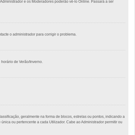
 Administrador e os Moderadores poderão vê-lo Online. Passará a ser
ntacte o administrador para corrigir o problema.
 horário de Verão/Inverno.
ficação, geralmente na forma de blocos, estrelas ou pontos, indicando a
nica ou pertencente a cada Utilizador. Cabe ao Administrador permitir ou