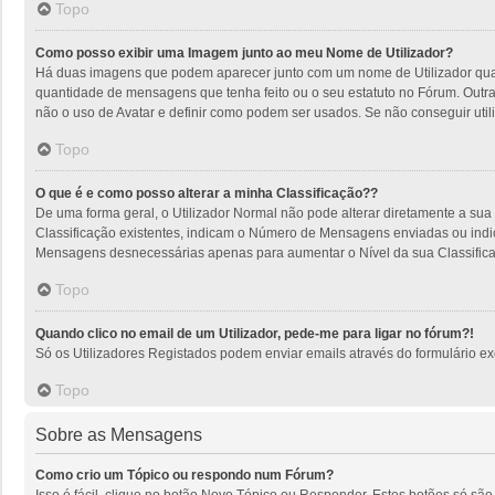
Topo
Como posso exibir uma Imagem junto ao meu Nome de Utilizador?
Há duas imagens que podem aparecer junto com um nome de Utilizador quan
quantidade de mensagens que tenha feito ou o seu estatuto no Fórum. Outra
não o uso de Avatar e definir como podem ser usados. Se não conseguir utili
Topo
O que é e como posso alterar a minha Classificação??
De uma forma geral, o Utilizador Normal não pode alterar diretamente a sua
Classificação existentes, indicam o Número de Mensagens enviadas ou indic
Mensagens desnecessárias apenas para aumentar o Nível da sua Classificaçã
Topo
Quando clico no email de um Utilizador, pede-me para ligar no fórum?!
Só os Utilizadores Registados podem enviar emails através do formulário excl
Topo
Sobre as Mensagens
Como crio um Tópico ou respondo num Fórum?
Isso é fácil, clique no botão Novo Tópico ou Responder. Estes botões só são 