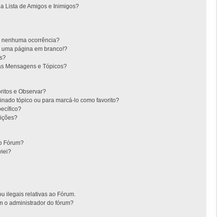
 Lista de Amigos e Inimigos?
m nenhuma ocorrência?
m uma página em branco!?
es?
as Mensagens e Tópicos?
oritos e Observar?
nado tópico ou para marcá-lo como favorito?
ecífico?
ições?
no Fórum?
iei?
u ilegais relativas ao Fórum.
m o administrador do fórum?