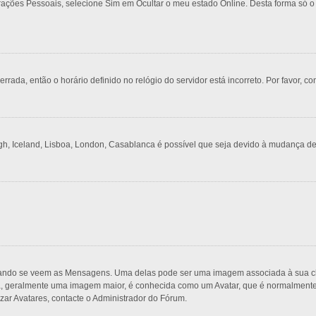
urações Pessoais, selecione Sim em Ocultar o meu estado Online. Desta forma só o
rrada, então o horário definido no relógio do servidor está incorreto. Por favor, co
gh, Iceland, Lisboa, London, Casablanca é possível que seja devido à mudança de
do se veem as Mensagens. Uma delas pode ser uma imagem associada à sua classi
, geralmente uma imagem maior, é conhecida como um Avatar, que é normalmente ú
zar Avatares, contacte o Administrador do Fórum.