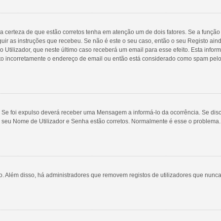
a certeza de que estão corretos tenha em atenção um de dois fatores. Se a função 
guir as instruções que recebeu. Se não é este o seu caso, então o seu Registo ai
rio Utilizador, que neste último caso receberá um email para esse efeito. Esta inf
ito incorretamente o endereço de email ou então está considerado como spam pelo
 Se foi expulso deverá receber uma Mensagem a informá-lo da ocorrência. Se disco
o seu Nome de Utilizador e Senha estão corretos. Normalmente é esse o problema
ivo. Além disso, há administradores que removem registos de utilizadores que n