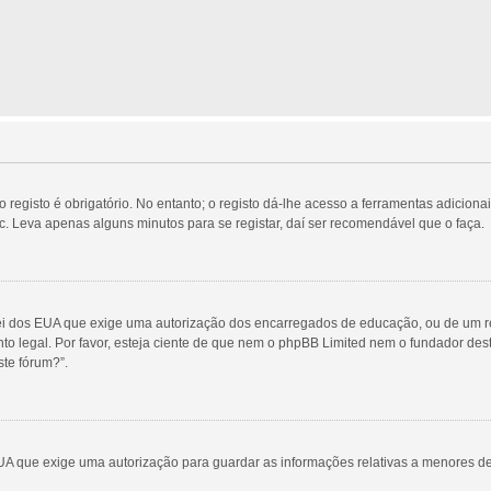
egisto é obrigatório. No entanto; o registo dá-lhe acesso a ferramentas adicionai
c. Leva apenas alguns minutos para se registar, daí ser recomendável que o faça.
Lei dos EUA que exige uma autorização dos encarregados de educação, ou de um re
nto legal. Por favor, esteja ciente de que nem o phpBB Limited nem o fundador d
te fórum?”.
UA que exige uma autorização para guardar as informações relativas a menores d