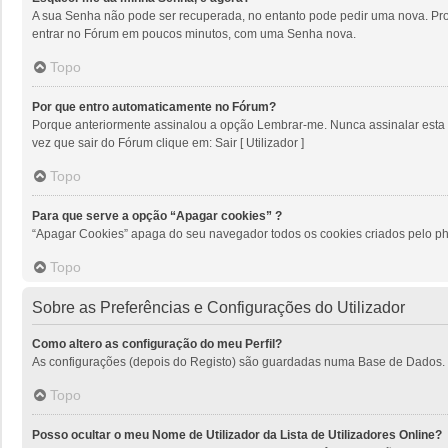
A sua Senha não pode ser recuperada, no entanto pode pedir uma nova. Proc
entrar no Fórum em poucos minutos, com uma Senha nova.
Topo
Por que entro automaticamente no Fórum?
Porque anteriormente assinalou a opção Lembrar-me. Nunca assinalar esta op
vez que sair do Fórum clique em: Sair [ Utilizador ]
Topo
Para que serve a opção “Apagar cookies” ?
“Apagar Cookies” apaga do seu navegador todos os cookies criados pelo ph
Topo
Sobre as Preferências e Configurações do Utilizador
Como altero as configuração do meu Perfil?
As configurações (depois do Registo) são guardadas numa Base de Dados. Par
Topo
Posso ocultar o meu Nome de Utilizador da Lista de Utilizadores Online?