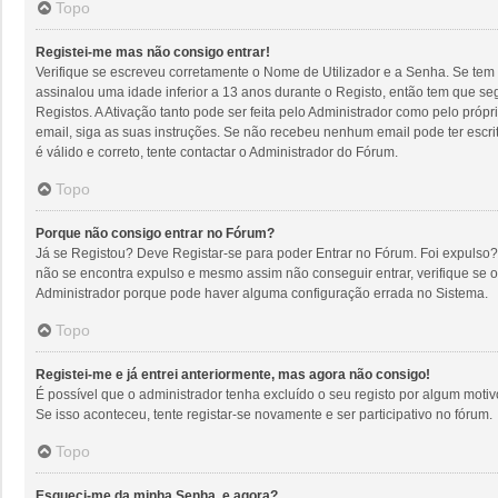
Topo
Registei-me mas não consigo entrar!
Verifique se escreveu corretamente o Nome de Utilizador e a Senha. Se tem 
assinalou uma idade inferior a 13 anos durante o Registo, então tem que se
Registos. A Ativação tanto pode ser feita pelo Administrador como pelo próp
email, siga as suas instruções. Se não recebeu nenhum email pode ter escr
é válido e correto, tente contactar o Administrador do Fórum.
Topo
Porque não consigo entrar no Fórum?
Já se Registou? Deve Registar-se para poder Entrar no Fórum. Foi expulso?
não se encontra expulso e mesmo assim não conseguir entrar, verifique se 
Administrador porque pode haver alguma configuração errada no Sistema.
Topo
Registei-me e já entrei anteriormente, mas agora não consigo!
É possível que o administrador tenha excluído o seu registo por algum mot
Se isso aconteceu, tente registar-se novamente e ser participativo no fórum.
Topo
Esqueci-me da minha Senha, e agora?