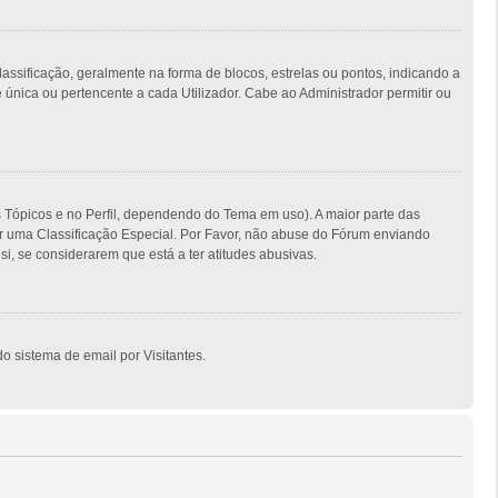
ficação, geralmente na forma de blocos, estrelas ou pontos, indicando a
nica ou pertencente a cada Utilizador. Cabe ao Administrador permitir ou
s Tópicos e no Perfil, dependendo do Tema em uso). A maior parte das
er uma Classificação Especial. Por Favor, não abuse do Fórum enviando
, se considerarem que está a ter atitudes abusivas.
o sistema de email por Visitantes.