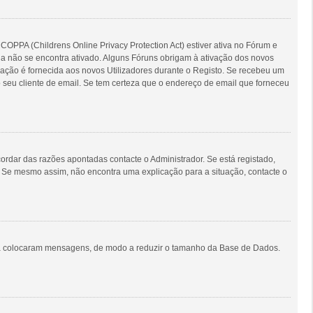
COPPA (Childrens Online Privacy Protection Act) estiver ativa no Fórum e
nda não se encontra ativado. Alguns Fóruns obrigam à ativação dos novos
ormação é fornecida aos novos Utilizadores durante o Registo. Se recebeu um
 seu cliente de email. Se tem certeza que o endereço de email que forneceu
rdar das razões apontadas contacte o Administrador. Se está registado,
. Se mesmo assim, não encontra uma explicação para a situação, contacte o
unca colocaram mensagens, de modo a reduzir o tamanho da Base de Dados.