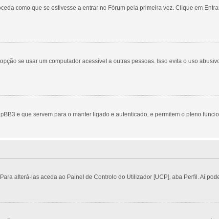
eda como que se estivesse a entrar no Fórum pela primeira vez. Clique em Entrar
ção se usar um computador acessível a outras pessoas. Isso evita o uso abusivo 
pBB3 e que servem para o manter ligado e autenticado, e permitem o pleno funci
a alterá-las aceda ao Painel de Controlo do Utilizador [UCP], aba Perfil. Aí pode