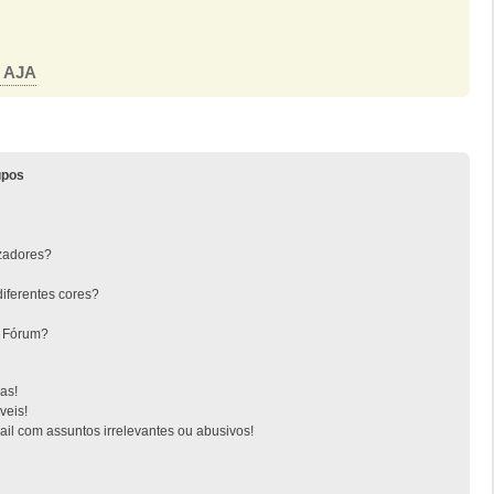
o AJA
upos
zadores?
iferentes cores?
o Fórum?
as!
veis!
l com assuntos irrelevantes ou abusivos!