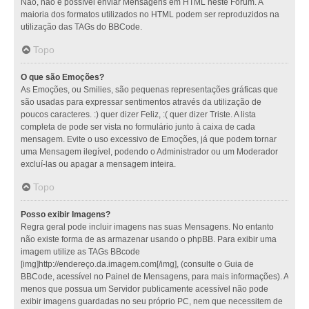
Não, não é possível enviar Mensagens em HTML neste Fórum. A
maioria dos formatos utilizados no HTML podem ser reproduzidos na
utilização das TAGs do BBCode.
Topo
O que são Emoções?
As Emoções, ou Smilies, são pequenas representações gráficas que
são usadas para expressar sentimentos através da utilização de
poucos caracteres. :) quer dizer Feliz, :( quer dizer Triste. A lista
completa de pode ser vista no formulário junto à caixa de cada
mensagem. Evite o uso excessivo de Emoções, já que podem tornar
uma Mensagem ilegível, podendo o Administrador ou um Moderador
excluí-las ou apagar a mensagem inteira.
Topo
Posso exibir Imagens?
Regra geral pode incluir imagens nas suas Mensagens. No entanto
não existe forma de as armazenar usando o phpBB. Para exibir uma
imagem utilize as TAGs BBcode
[img]http://endereço.da.imagem.com[/img], (consulte o Guia de
BBCode, acessível no Painel de Mensagens, para mais informações). A
menos que possua um Servidor publicamente acessível não pode
exibir imagens guardadas no seu próprio PC, nem que necessitem de