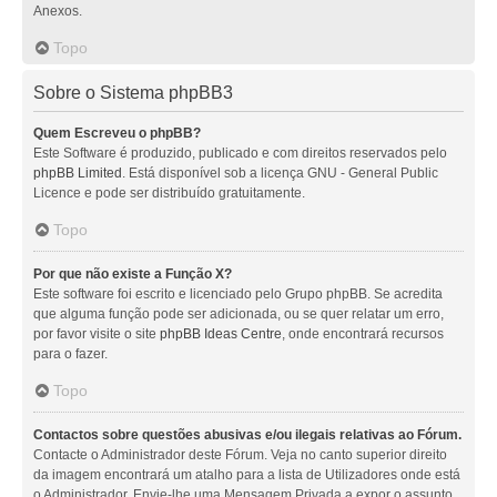
Anexos.
Topo
Sobre o Sistema phpBB3
Quem Escreveu o phpBB?
Este Software é produzido, publicado e com direitos reservados pelo
phpBB Limited
. Está disponível sob a licença GNU - General Public
Licence e pode ser distribuído gratuitamente.
Topo
Por que não existe a Função X?
Este software foi escrito e licenciado pelo Grupo phpBB. Se acredita
que alguma função pode ser adicionada, ou se quer relatar um erro,
por favor visite o site
phpBB Ideas Centre
, onde encontrará recursos
para o fazer.
Topo
Contactos sobre questões abusivas e/ou ilegais relativas ao Fórum.
Contacte o Administrador deste Fórum. Veja no canto superior direito
da imagem encontrará um atalho para a lista de Utilizadores onde está
o Administrador. Envie-lhe uma Mensagem Privada a expor o assunto.