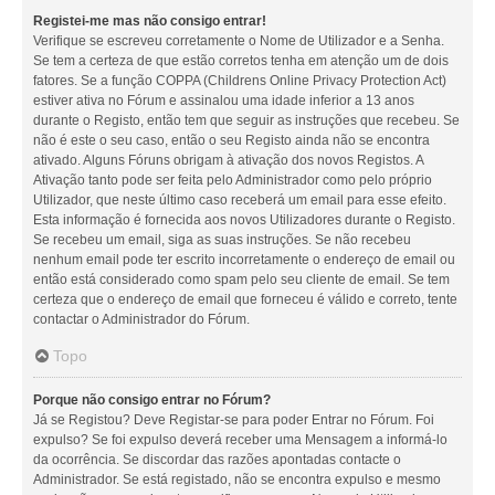
Registei-me mas não consigo entrar!
Verifique se escreveu corretamente o Nome de Utilizador e a Senha.
Se tem a certeza de que estão corretos tenha em atenção um de dois
fatores. Se a função COPPA (Childrens Online Privacy Protection Act)
estiver ativa no Fórum e assinalou uma idade inferior a 13 anos
durante o Registo, então tem que seguir as instruções que recebeu. Se
não é este o seu caso, então o seu Registo ainda não se encontra
ativado. Alguns Fóruns obrigam à ativação dos novos Registos. A
Ativação tanto pode ser feita pelo Administrador como pelo próprio
Utilizador, que neste último caso receberá um email para esse efeito.
Esta informação é fornecida aos novos Utilizadores durante o Registo.
Se recebeu um email, siga as suas instruções. Se não recebeu
nenhum email pode ter escrito incorretamente o endereço de email ou
então está considerado como spam pelo seu cliente de email. Se tem
certeza que o endereço de email que forneceu é válido e correto, tente
contactar o Administrador do Fórum.
Topo
Porque não consigo entrar no Fórum?
Já se Registou? Deve Registar-se para poder Entrar no Fórum. Foi
expulso? Se foi expulso deverá receber uma Mensagem a informá-lo
da ocorrência. Se discordar das razões apontadas contacte o
Administrador. Se está registado, não se encontra expulso e mesmo