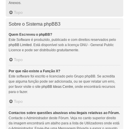
Anexos.
Topo
Sobre o Sistema phpBB3
Quem Escreveu o phpBB?
Este Software é produzido, publicado e com direitos reservados pelo
phpBB Limited
. Está disponível sob a licença GNU - General Public
Licence e pode ser distribuído gratuitamente.
Topo
Por que não existe a Função X?
Este software foi escrito e licenciado pelo Grupo phpBB. Se acredita
que alguma função pode ser adicionada, ou se quer relatar um erro,
por favor visite o site
phpBB Ideas Centre
, onde encontrará recursos
para o fazer.
Topo
Contactos sobre questões abusivas e/ou ilegais relativas ao Fórum.
Contacte o Administrador deste Fórum. Veja no canto superior direito
da imagem encontrará um atalho para a lista de Utilizadores onde está
o Administrador. Envie-lhe uma Mensagem Privada a expor o assunto.