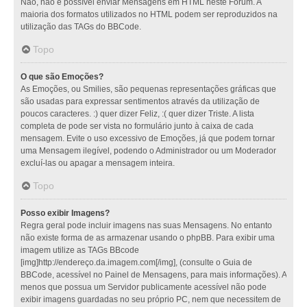
Não, não é possível enviar Mensagens em HTML neste Fórum. A
maioria dos formatos utilizados no HTML podem ser reproduzidos na
utilização das TAGs do BBCode.
Topo
O que são Emoções?
As Emoções, ou Smilies, são pequenas representações gráficas que
são usadas para expressar sentimentos através da utilização de
poucos caracteres. :) quer dizer Feliz, :( quer dizer Triste. A lista
completa de pode ser vista no formulário junto à caixa de cada
mensagem. Evite o uso excessivo de Emoções, já que podem tornar
uma Mensagem ilegível, podendo o Administrador ou um Moderador
excluí-las ou apagar a mensagem inteira.
Topo
Posso exibir Imagens?
Regra geral pode incluir imagens nas suas Mensagens. No entanto
não existe forma de as armazenar usando o phpBB. Para exibir uma
imagem utilize as TAGs BBcode
[img]http://endereço.da.imagem.com[/img], (consulte o Guia de
BBCode, acessível no Painel de Mensagens, para mais informações). A
menos que possua um Servidor publicamente acessível não pode
exibir imagens guardadas no seu próprio PC, nem que necessitem de