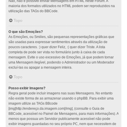
Não, não é possível enviar Mensagens em HTML neste Fórum. A
maioria dos formatos utilizados no HTML podem ser reproduzidos na
utilização das TAGs do BBCode.
Topo
O que são Emoções?
As Emoções, ou Smilies, são pequenas representações gráficas que
são usadas para expressar sentimentos através da utilização de
poucos caracteres. :) quer dizer Feliz, :( quer dizer Triste. A lista
completa de pode ser vista no formulário junto à caixa de cada
mensagem. Evite o uso excessivo de Emoções, já que podem tornar
uma Mensagem ilegível, podendo o Administrador ou um Moderador
excluí-las ou apagar a mensagem inteira.
Topo
Posso exibir Imagens?
Regra geral pode incluir imagens nas suas Mensagens. No entanto
não existe forma de as armazenar usando o phpBB. Para exibir uma
imagem utilize as TAGs BBcode
[img]http://endereço.da.imagem.com[/img], (consulte o Guia de
BBCode, acessível no Painel de Mensagens, para mais informações). A
menos que possua um Servidor publicamente acessível não pode
exibir imagens guardadas no seu próprio PC, nem que necessitem de