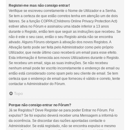
Registei-me mas não consigo entrar!
Verifique se escreveu corretamente o Nome de Utilizador e a Senha.
Se tem a certeza de que estão corretos tenha em atenção um de dois
fatores. Se a função COPPA (Childrens Online Privacy Protection Act)
estiver ativa no Fórum e assinalou uma idade inferior a 13 anos
durante o Registo, então tem que seguir as instruções que recebeu. Se
não é este o seu caso, então o seu Registo ainda não se encontra
ativado. Alguns Fóruns obrigam à ativação dos novos Registos. A
Ativação tanto pode ser feita pelo Administrador como pelo próprio
Utilizador, que neste último caso receberá um email para esse efeito.
Esta informação é fornecida aos novos Utilizadores durante o Registo.
Se recebeu um email, siga as suas instruções. Se não recebeu
nenhum email pode ter escrito incorretamente o endereço de email ou
então está considerado como spam pelo seu cliente de email. Se tem
certeza que o endereço de email que forneceu é válido e correto, tente
contactar o Administrador do Fórum.
Topo
Porque não consigo entrar no Fórum?
Já se Registou? Deve Registar-se para poder Entrar no Fórum. Foi
expulso? Se foi expulso deverá receber uma Mensagem a informá-lo
da ocorrência. Se discordar das razões apontadas contacte o
Administrador. Se está registado, não se encontra expulso e mesmo