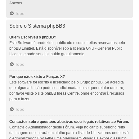
Anexos.
Topo
Sobre o Sistema phpBB3
Quem Escreveu o phpBB?
Este Software é produzido, publicado e com direitos reservados pelo
phpBB Limited
. Está disponível sob a licença GNU - General Public
Licence e pode ser distribuído gratuitamente.
Topo
Por que não existe a Função X?
Este software foi escrito e licenciado pelo Grupo phpBB. Se acredita
que alguma função pode ser adicionada, ou se quer relatar um erro,
por favor visite o site
phpBB Ideas Centre
, onde encontrará recursos
para o fazer.
Topo
Contactos sobre questões abusivas e/ou ilegais relativas ao Fórum.
Contacte o Administrador deste Fórum. Veja no canto superior direito
da imagem encontrará um atalho para a lista de Utilizadores onde está
o Administrador. Envie-lhe uma Mensagem Privada a expor o assunto.