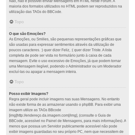
Não, não é possível enviar Mensagens em HTML neste Fórum. A
maioria dos formatos utilizados no HTML podem ser reproduzidos na
utilização das TAGs do BBCode.
Topo
O que são Emoções?
As Emoções, ou Smilies, são pequenas representações gráficas que
são usadas para expressar sentimentos através da utilização de
poucos caracteres. :) quer dizer Feliz, :( quer dizer Triste. A lista
completa de pode ser vista no formulário junto à caixa de cada
mensagem. Evite o uso excessivo de Emoções, já que podem tornar
uma Mensagem ilegível, podendo o Administrador ou um Moderador
excluí-las ou apagar a mensagem inteira.
Topo
Posso exibir Imagens?
Regra geral pode incluir imagens nas suas Mensagens. No entanto
não existe forma de as armazenar usando o phpBB. Para exibir uma
imagem utilize as TAGs BBcode
[img]http://endereço.da.imagem.com[/img], (consulte o Guia de
BBCode, acessível no Painel de Mensagens, para mais informações). A
menos que possua um Servidor publicamente acessível não pode
exibir imagens guardadas no seu próprio PC, nem que necessitem de