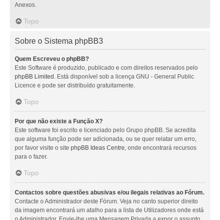
Anexos.
Topo
Sobre o Sistema phpBB3
Quem Escreveu o phpBB?
Este Software é produzido, publicado e com direitos reservados pelo
phpBB Limited
. Está disponível sob a licença GNU - General Public
Licence e pode ser distribuído gratuitamente.
Topo
Por que não existe a Função X?
Este software foi escrito e licenciado pelo Grupo phpBB. Se acredita
que alguma função pode ser adicionada, ou se quer relatar um erro,
por favor visite o site
phpBB Ideas Centre
, onde encontrará recursos
para o fazer.
Topo
Contactos sobre questões abusivas e/ou ilegais relativas ao Fórum.
Contacte o Administrador deste Fórum. Veja no canto superior direito
da imagem encontrará um atalho para a lista de Utilizadores onde está
o Administrador. Envie-lhe uma Mensagem Privada a expor o assunto.