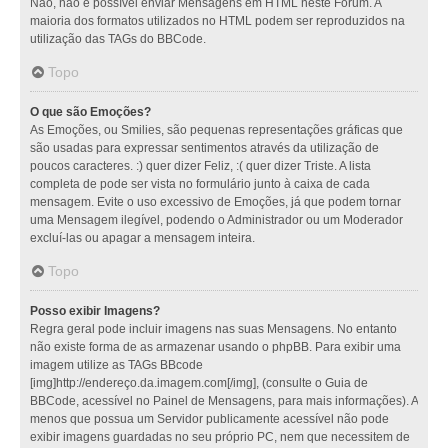
Não, não é possível enviar Mensagens em HTML neste Fórum. A
maioria dos formatos utilizados no HTML podem ser reproduzidos na
utilização das TAGs do BBCode.
Topo
O que são Emoções?
As Emoções, ou Smilies, são pequenas representações gráficas que
são usadas para expressar sentimentos através da utilização de
poucos caracteres. :) quer dizer Feliz, :( quer dizer Triste. A lista
completa de pode ser vista no formulário junto à caixa de cada
mensagem. Evite o uso excessivo de Emoções, já que podem tornar
uma Mensagem ilegível, podendo o Administrador ou um Moderador
excluí-las ou apagar a mensagem inteira.
Topo
Posso exibir Imagens?
Regra geral pode incluir imagens nas suas Mensagens. No entanto
não existe forma de as armazenar usando o phpBB. Para exibir uma
imagem utilize as TAGs BBcode
[img]http://endereço.da.imagem.com[/img], (consulte o Guia de
BBCode, acessível no Painel de Mensagens, para mais informações). A
menos que possua um Servidor publicamente acessível não pode
exibir imagens guardadas no seu próprio PC, nem que necessitem de