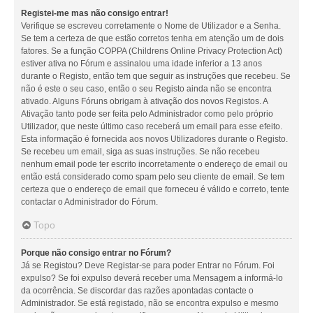
Registei-me mas não consigo entrar!
Verifique se escreveu corretamente o Nome de Utilizador e a Senha.
Se tem a certeza de que estão corretos tenha em atenção um de dois
fatores. Se a função COPPA (Childrens Online Privacy Protection Act)
estiver ativa no Fórum e assinalou uma idade inferior a 13 anos
durante o Registo, então tem que seguir as instruções que recebeu. Se
não é este o seu caso, então o seu Registo ainda não se encontra
ativado. Alguns Fóruns obrigam à ativação dos novos Registos. A
Ativação tanto pode ser feita pelo Administrador como pelo próprio
Utilizador, que neste último caso receberá um email para esse efeito.
Esta informação é fornecida aos novos Utilizadores durante o Registo.
Se recebeu um email, siga as suas instruções. Se não recebeu
nenhum email pode ter escrito incorretamente o endereço de email ou
então está considerado como spam pelo seu cliente de email. Se tem
certeza que o endereço de email que forneceu é válido e correto, tente
contactar o Administrador do Fórum.
Topo
Porque não consigo entrar no Fórum?
Já se Registou? Deve Registar-se para poder Entrar no Fórum. Foi
expulso? Se foi expulso deverá receber uma Mensagem a informá-lo
da ocorrência. Se discordar das razões apontadas contacte o
Administrador. Se está registado, não se encontra expulso e mesmo